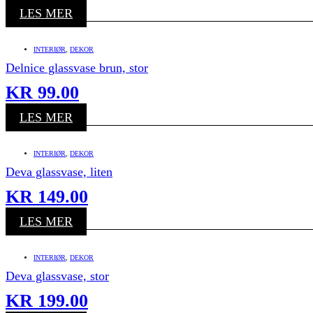
LES MER
INTERIØR
,
DEKOR
Delnice glassvase brun, stor
KR
99.00
LES MER
INTERIØR
,
DEKOR
Deva glassvase, liten
KR
149.00
LES MER
INTERIØR
,
DEKOR
Deva glassvase, stor
KR
199.00