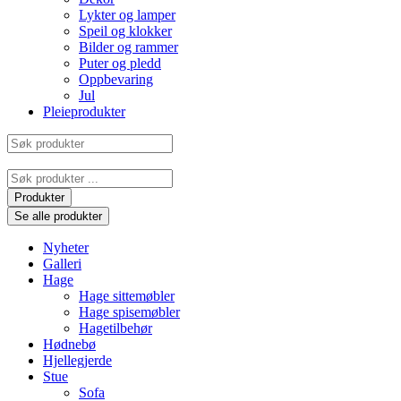
Lykter og lamper
Speil og klokker
Bilder og rammer
Puter og pledd
Oppbevaring
Jul
Pleieprodukter
Søk
produkter
Search
...
Produkter
Se alle produkter
Nyheter
Galleri
Hage
Hage sittemøbler
Hage spisemøbler
Hagetilbehør
Hødnebø
Hjellegjerde
Stue
Sofa