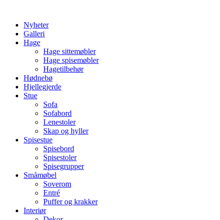
Skip
to
Nyheter
content
Galleri
Hage
Hage sittemøbler
Hage spisemøbler
Hagetilbehør
Hødnebø
Hjellegjerde
Stue
Sofa
Sofabord
Lenestoler
Skap og hyller
Spisestue
Spisebord
Spisestoler
Spisegrupper
Småmøbel
Soverom
Entré
Puffer og krakker
Interiør
Dekor