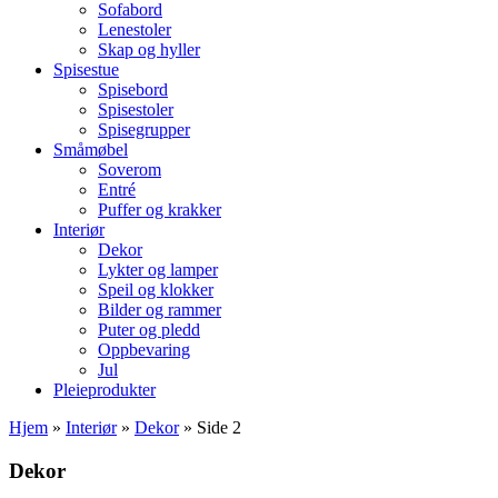
Sofabord
Lenestoler
Skap og hyller
Spisestue
Spisebord
Spisestoler
Spisegrupper
Småmøbel
Soverom
Entré
Puffer og krakker
Interiør
Dekor
Lykter og lamper
Speil og klokker
Bilder og rammer
Puter og pledd
Oppbevaring
Jul
Pleieprodukter
Hjem
»
Interiør
»
Dekor
»
Side 2
Dekor