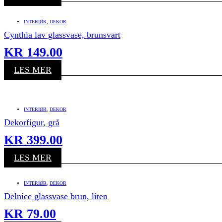
INTERIØR
,
DEKOR
Cynthia lav glassvase, brunsvart
KR
149.00
LES MER
INTERIØR
,
DEKOR
Dekorfigur, grå
KR
399.00
LES MER
INTERIØR
,
DEKOR
Delnice glassvase brun, liten
KR
79.00