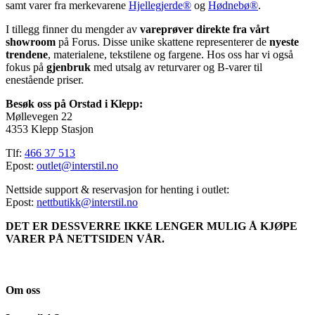
samt varer fra merkevarene
Hjellegjerde®
og
Hødnebø®
.
I tillegg finner du mengder av
vareprøver direkte fra vårt
showroom
på Forus. Disse unike skattene representerer de
nyeste
trendene
, materialene, tekstilene og fargene. Hos oss har vi også
fokus på
gjenbruk
med utsalg av returvarer og B-varer til
enestående priser.
Besøk oss på Orstad i Klepp:
Møllevegen 22
4353 Klepp Stasjon
Tlf:
466 37 513
Epost:
outlet@interstil.no
Nettside support & reservasjon for henting i outlet:
Epost:
nettbutikk@interstil.no
DET ER DESSVERRE IKKE LENGER MULIG Å KJØPE
VARER PÅ NETTSIDEN VÅR.
Om oss