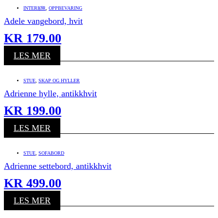
INTERIØR
,
OPPBEVARING
Adele vangebord, hvit
KR
179.00
LES MER
STUE
,
SKAP OG HYLLER
Adrienne hylle, antikkhvit
KR
199.00
LES MER
STUE
,
SOFABORD
Adrienne settebord, antikkhvit
KR
499.00
LES MER