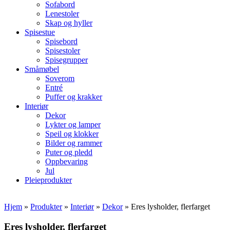
Sofabord
Lenestoler
Skap og hyller
Spisestue
Spisebord
Spisestoler
Spisegrupper
Småmøbel
Soverom
Entré
Puffer og krakker
Interiør
Dekor
Lykter og lamper
Speil og klokker
Bilder og rammer
Puter og pledd
Oppbevaring
Jul
Pleieprodukter
Hjem
»
Produkter
»
Interiør
»
Dekor
»
Eres lysholder, flerfarget
Eres lysholder, flerfarget