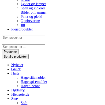
Lykter og lamper
Speil og klokker
Bilder og rammer
Puter og pledd
Oppbevaring
Jul
Pleieprodukter
Søk
produkter
Search
...
Produkter
Se alle produkter
Nyheter
Galleri
Hage
Hage sittemøbler
Hage spisemøbler
Hagetilbehør
Hødnebø
Hjellegjerde
Stue
Sofa