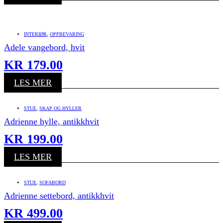
INTERIØR
,
OPPBEVARING
Adele vangebord, hvit
KR
179.00
LES MER
STUE
,
SKAP OG HYLLER
Adrienne hylle, antikkhvit
KR
199.00
LES MER
STUE
,
SOFABORD
Adrienne settebord, antikkhvit
KR
499.00