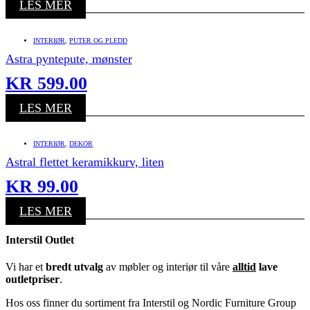
LES MER
INTERIØR
,
PUTER OG PLEDD
Astra pyntepute, mønster
KR
599.00
LES MER
INTERIØR
,
DEKOR
Astral flettet keramikkurv, liten
KR
99.00
LES MER
Interstil Outlet
Vi har et
bredt utvalg
av møbler og interiør til våre
alltid
lave
outletpriser
.
Hos oss finner du sortiment fra Interstil og Nordic Furniture Group