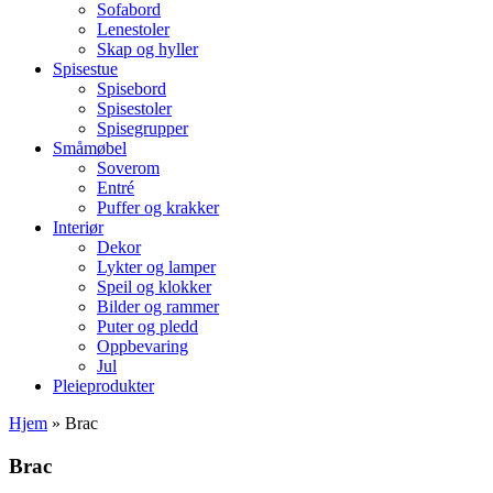
Sofabord
Lenestoler
Skap og hyller
Spisestue
Spisebord
Spisestoler
Spisegrupper
Småmøbel
Soverom
Entré
Puffer og krakker
Interiør
Dekor
Lykter og lamper
Speil og klokker
Bilder og rammer
Puter og pledd
Oppbevaring
Jul
Pleieprodukter
Hjem
»
Brac
Brac