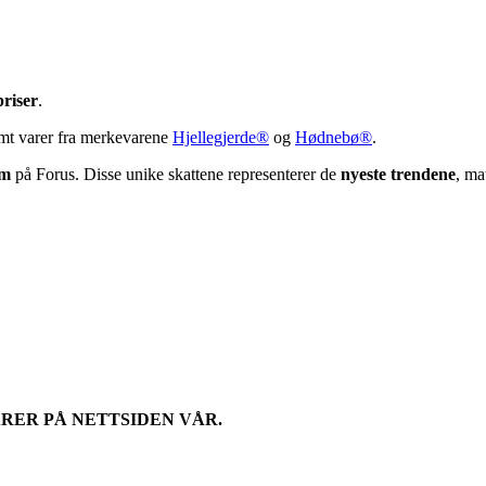
priser
.
amt varer fra merkevarene
Hjellegjerde®
og
Hødnebø®
.
om
på Forus. Disse unike skattene representerer de
nyeste trendene
, ma
RER PÅ NETTSIDEN VÅR.