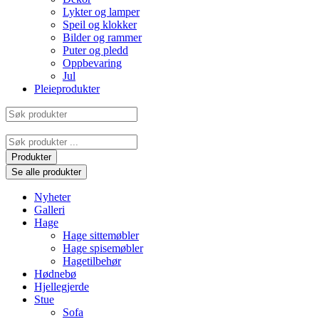
Lykter og lamper
Speil og klokker
Bilder og rammer
Puter og pledd
Oppbevaring
Jul
Pleieprodukter
Søk
produkter
Search
...
Produkter
Se alle produkter
Nyheter
Galleri
Hage
Hage sittemøbler
Hage spisemøbler
Hagetilbehør
Hødnebø
Hjellegjerde
Stue
Sofa