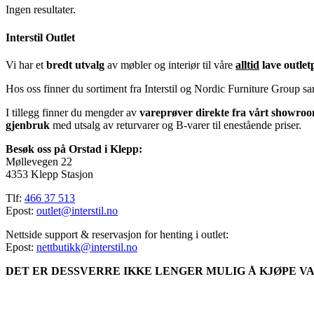
Ingen resultater.
Interstil Outlet
Vi har et
bredt utvalg
av møbler og interiør til våre
alltid
lave outlet
Hos oss finner du sortiment fra Interstil og Nordic Furniture Group s
I tillegg finner du mengder av
vareprøver direkte fra vårt showro
gjenbruk
med utsalg av returvarer og B-varer til enestående priser.
Besøk oss på Orstad i Klepp:
Møllevegen 22
4353 Klepp Stasjon
Tlf:
466 37 513
Epost:
outlet@interstil.no
Nettside support & reservasjon for henting i outlet:
Epost:
nettbutikk@interstil.no
DET ER DESSVERRE IKKE LENGER MULIG Å KJØPE VA