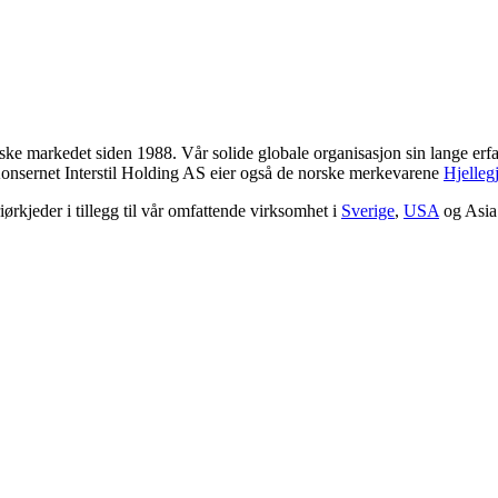
orske markedet siden 1988. Vår solide globale organisasjon sin lange erfa
Konsernet Interstil Holding AS eier også de norske merkevarene
Hjelleg
iørkjeder i tillegg til vår omfattende virksomhet i
Sverige
,
USA
og Asia