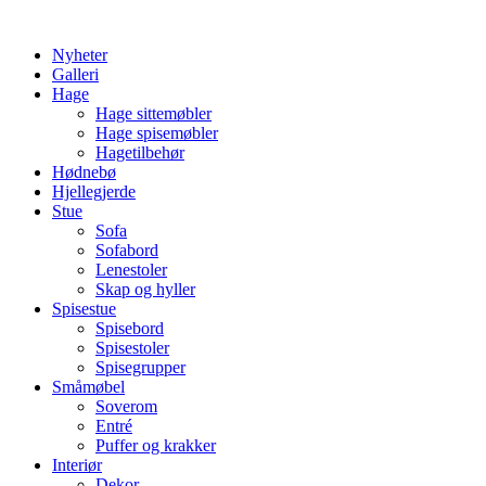
Skip
to
Nyheter
content
Galleri
Hage
Hage sittemøbler
Hage spisemøbler
Hagetilbehør
Hødnebø
Hjellegjerde
Stue
Sofa
Sofabord
Lenestoler
Skap og hyller
Spisestue
Spisebord
Spisestoler
Spisegrupper
Småmøbel
Soverom
Entré
Puffer og krakker
Interiør
Dekor