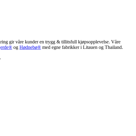
ring gir våre kunder en trygg & tillitsfull kjøpsopplevelse. Våre
jerde®
og
Hødnebø®
med egne fabrikker i Litauen og Thailand.
.