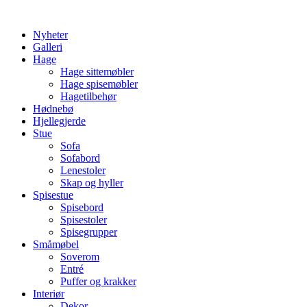
Skip
to
Nyheter
content
Galleri
Hage
Hage sittemøbler
Hage spisemøbler
Hagetilbehør
Hødnebø
Hjellegjerde
Stue
Sofa
Sofabord
Lenestoler
Skap og hyller
Spisestue
Spisebord
Spisestoler
Spisegrupper
Småmøbel
Soverom
Entré
Puffer og krakker
Interiør
Dekor