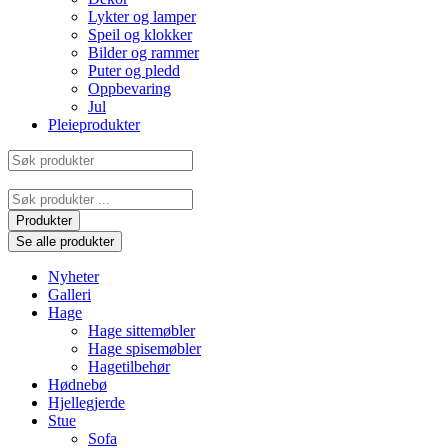
Lykter og lamper
Speil og klokker
Bilder og rammer
Puter og pledd
Oppbevaring
Jul
Pleieprodukter
Søk
produkter
Search
...
Produkter
Se alle produkter
Nyheter
Galleri
Hage
Hage sittemøbler
Hage spisemøbler
Hagetilbehør
Hødnebø
Hjellegjerde
Stue
Sofa