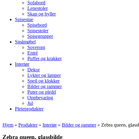
Sofabord
Lenestoler
Skap og hyller
Spisestue
Spisebord
Spisestoler
Spisegrupper
Småmøbel
Soverom
Entré
Puffer og krakker
Interiør
Dekor
Lykter og lamper
Speil og klokker
Bilder og rammer
Puter og pledd
Oppbevaring
Jul
Pleieprodukter
Hjem
»
Produkter
»
Interiør
»
Bilder og rammer
»
Zebra queen, glass
Zebra queen, glassbilde