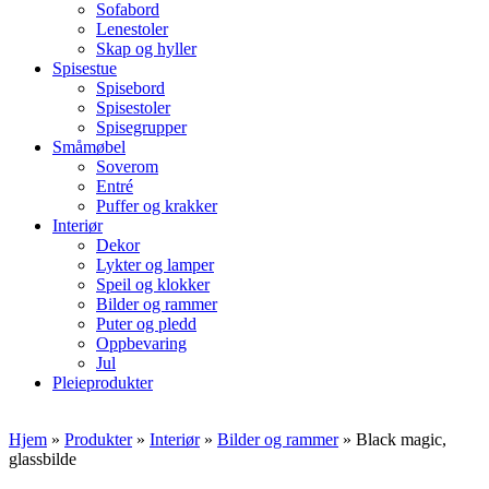
Sofabord
Lenestoler
Skap og hyller
Spisestue
Spisebord
Spisestoler
Spisegrupper
Småmøbel
Soverom
Entré
Puffer og krakker
Interiør
Dekor
Lykter og lamper
Speil og klokker
Bilder og rammer
Puter og pledd
Oppbevaring
Jul
Pleieprodukter
Hjem
»
Produkter
»
Interiør
»
Bilder og rammer
»
Black magic,
glassbilde