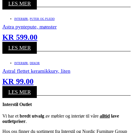
LES MER
INTERIØR
,
PUTER OG PLEDD
Astra pyntepute, mønster
KR
599.00
LES MER
INTERIØR
,
DEKOR
Astral flettet keramikkurv, liten
KR
99.00
LES MER
Interstil Outlet
Vi har et
bredt utvalg
av møbler og interiør til våre
alltid
lave
outletpriser
.
Hos oss finner du sortiment fra Interstil og Nordic Furniture Group