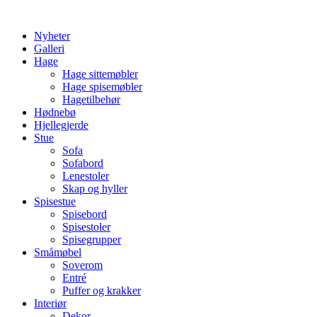
Skip
to
Nyheter
content
Galleri
Hage
Hage sittemøbler
Hage spisemøbler
Hagetilbehør
Hødnebø
Hjellegjerde
Stue
Sofa
Sofabord
Lenestoler
Skap og hyller
Spisestue
Spisebord
Spisestoler
Spisegrupper
Småmøbel
Soverom
Entré
Puffer og krakker
Interiør
Dekor