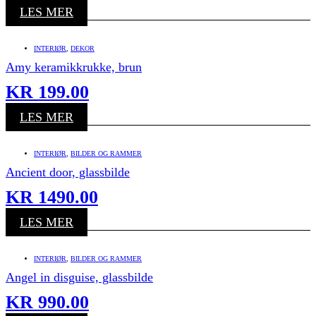
LES MER
INTERIØR
,
DEKOR
Amy keramikkrukke, brun
KR
199.00
LES MER
INTERIØR
,
BILDER OG RAMMER
Ancient door, glassbilde
KR
1490.00
LES MER
INTERIØR
,
BILDER OG RAMMER
Angel in disguise, glassbilde
KR
990.00