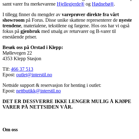
samt varer fra merkevarene
Hjellegjerde®
og
Hødnebø®
.
I tillegg finner du mengder av
vareprøver direkte fra vårt
showroom
på Forus. Disse unike skattene representerer de
nyeste
trendene
, materialene, tekstilene og fargene. Hos oss har vi også
fokus på
gjenbruk
med utsalg av returvarer og B-varer til
enestående priser.
Besøk oss på Orstad i Klepp:
Møllevegen 22
4353 Klepp Stasjon
Tlf:
466 37 513
Epost:
outlet@interstil.no
Nettside support & reservasjon for henting i outlet:
Epost:
nettbutikk@interstil.no
DET ER DESSVERRE IKKE LENGER MULIG Å KJØPE
VARER PÅ NETTSIDEN VÅR.
Om oss