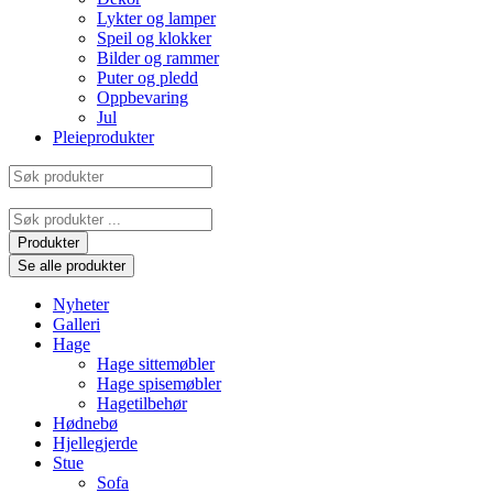
Lykter og lamper
Speil og klokker
Bilder og rammer
Puter og pledd
Oppbevaring
Jul
Pleieprodukter
Søk
produkter
Search
...
Produkter
Se alle produkter
Nyheter
Galleri
Hage
Hage sittemøbler
Hage spisemøbler
Hagetilbehør
Hødnebø
Hjellegjerde
Stue
Sofa