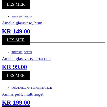
LES MER
INTERIØR
,
DEKOR
Amelia glassvase, brun
KR
149.00
LES MER
INTERIØR
,
DEKOR
Amelia glassvase, terracotta
KR
99.00
LES MER
SMÅMØBEL
,
PUFFER OG KRAKKER
Amina puff, multifarget
KR
199.00