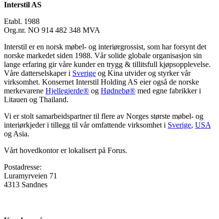
Interstil AS
Etabl. 1988
Org.nr. NO 914 482 348 MVA
Interstil er en norsk møbel- og interiørgrossist, som har forsynt det
norske markedet siden 1988. Vår solide globale organisasjon sin
lange erfaring gir våre kunder en trygg & tillitsfull kjøpsopplevelse.
Våre datterselskaper i
Sverige
og Kina utvider og styrker vår
virksomhet. Konsernet Interstil Holding AS eier også de norske
merkevarene
Hjellegjerde®
og
Hødnebø®
med egne fabrikker i
Litauen og Thailand.
Vi er stolt samarbeidspartner til flere av Norges største møbel- og
interiørkjeder i tillegg til vår omfattende virksomhet i
Sverige
,
USA
og Asia.
Vårt hovedkontor er lokalisert på Forus.
Postadresse:
Luramyrveien 71
4313 Sandnes