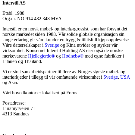
Interstil AS
Etabl. 1988
Org.nr. NO 914 482 348 MVA
Interstil er en norsk møbel- og interiørgrossist, som har forsynt det
norske markedet siden 1988. Vår solide globale organisasjon sin
lange erfaring gir våre kunder en trygg & tillitsfull kjøpsopplevelse.
Våre datterselskaper i
Sverige
og Kina utvider og styrker vår
virksomhet. Konsernet Interstil Holding AS eier også de norske
merkevarene
Hjellegjerde®
og
Hødnebø®
med egne fabrikker i
Litauen og Thailand.
Vi er stolt samarbeidspartner til flere av Norges største møbel- og
interiørkjeder i tillegg til vår omfattende virksomhet i
Sverige
,
USA
og Asia.
Vårt hovedkontor er lokalisert på Forus.
Postadresse:
Luramyrveien 71
4313 Sandnes