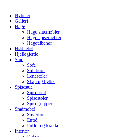
Skip
to
Nyheter
content
Galleri
Hage
Hage sittemøbler
Hage spisemøbler
Hagetilbehør
Hødnebø
Hjellegjerde
Stue
Sofa
Sofabord
Lenestoler
Skap og hyller
Spisestue
Spisebord
Spisestoler
Spisegrupper
Småmøbel
Soverom
Entré
Puffer og krakker
Interiør
Dekor