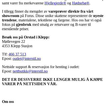
samt varer fra merkevarene
Hjellegjerde®
og
Hødnebø®
.
I tillegg finner du mengder av
vareprøver direkte fra vårt
showroom
på Forus. Disse unike skattene representerer de
nyeste
trendene
, materialene, tekstilene og fargene. Hos oss har vi også
fokus på
gjenbruk
med utsalg av returvarer og B-varer til
enestående priser.
Besøk oss på Orstad i Klepp:
Møllevegen 22
4353 Klepp Stasjon
Tlf:
466 37 513
Epost:
outlet@interstil.no
Nettside support & reservasjon for henting i outlet:
Epost:
nettbutikk@interstil.no
DET ER DESSVERRE IKKE LENGER MULIG Å KJØPE
VARER PÅ NETTSIDEN VÅR.
Om oss