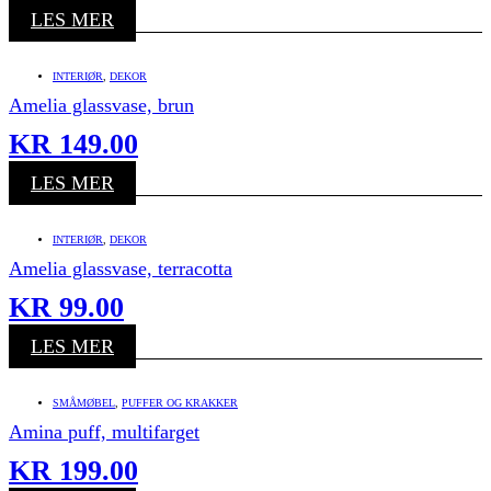
LES MER
INTERIØR
,
DEKOR
Amelia glassvase, brun
KR
149.00
LES MER
INTERIØR
,
DEKOR
Amelia glassvase, terracotta
KR
99.00
LES MER
SMÅMØBEL
,
PUFFER OG KRAKKER
Amina puff, multifarget
KR
199.00