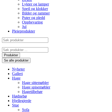
Lykter og lamper
Speil og klokker
Bilder og rammer
Puter og pledd
Oppbevaring
Jul
Pleieprodukter
Søk
produkter
Search
...
Produkter
Se alle produkter
Nyheter
Galleri
Hage
Hage sittemøbler
Hage spisemøbler
Hagetilbehør
Hødnebø
Hjellegjerde
Stue
Sofa