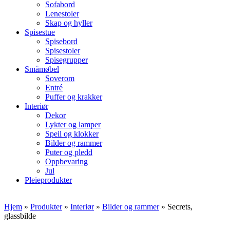
Sofabord
Lenestoler
Skap og hyller
Spisestue
Spisebord
Spisestoler
Spisegrupper
Småmøbel
Soverom
Entré
Puffer og krakker
Interiør
Dekor
Lykter og lamper
Speil og klokker
Bilder og rammer
Puter og pledd
Oppbevaring
Jul
Pleieprodukter
Hjem
»
Produkter
»
Interiør
»
Bilder og rammer
»
Secrets,
glassbilde