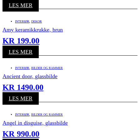
LES MER
INTERIØR
,
DEKOR
Amy keramikkrukke, brun
KR
199.00
LES MER
INTERIØR
,
BILDER OG RAMMER
Ancient door, glassbilde
KR
1490.00
LES MER
INTERIØR
,
BILDER OG RAMMER
Angel in disguise, glassbilde
KR
990.00