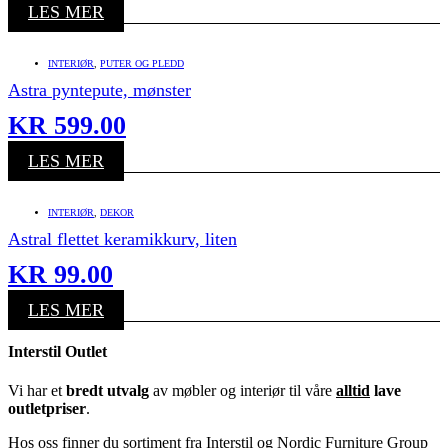
LES MER
INTERIØR
,
PUTER OG PLEDD
Astra pyntepute, mønster
KR
599.00
LES MER
INTERIØR
,
DEKOR
Astral flettet keramikkurv, liten
KR
99.00
LES MER
Interstil Outlet
Vi har et
bredt utvalg
av møbler og interiør til våre
alltid
lave
outletpriser
.
Hos oss finner du sortiment fra Interstil og Nordic Furniture Group