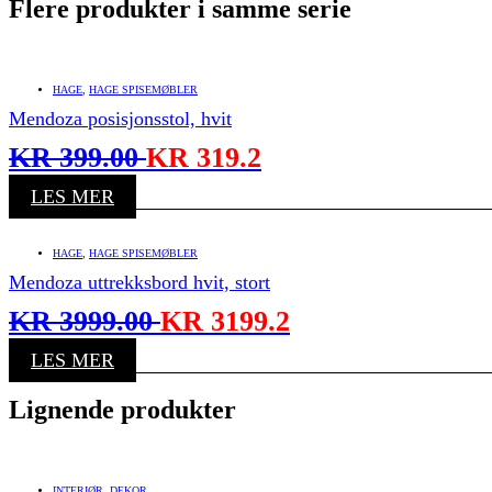
Flere produkter i samme serie
HAGE
,
HAGE SPISEMØBLER
Mendoza posisjonsstol, hvit
KR
399.00
KR
319.2
LES MER
HAGE
,
HAGE SPISEMØBLER
Mendoza uttrekksbord hvit, stort
KR
3999.00
KR
3199.2
LES MER
Lignende produkter
INTERIØR
,
DEKOR