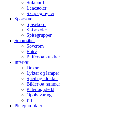
Sofabord
Lenestoler
Skap og hyller
Spisestue
Spisebord
Spisestoler
Spisegrupper
Småmøbel
Soverom
Entré
Puffer og krakker
Interiør
Dekor
Lykter og lamper
Speil og klokker
Bilder og rammer
Puter og pledd
Oppbevaring
Jul
Pleieprodukter