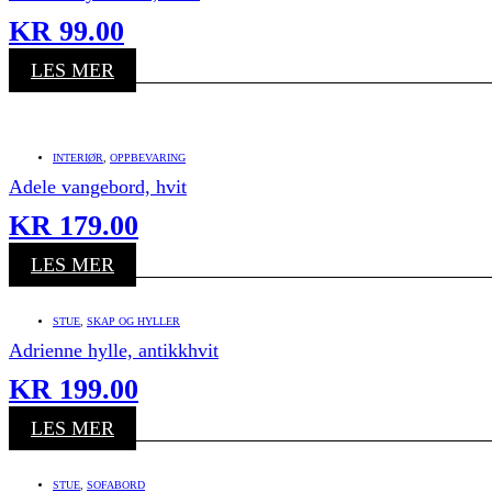
KR
99.00
LES MER
INTERIØR
,
OPPBEVARING
Adele vangebord, hvit
KR
179.00
LES MER
STUE
,
SKAP OG HYLLER
Adrienne hylle, antikkhvit
KR
199.00
LES MER
STUE
,
SOFABORD