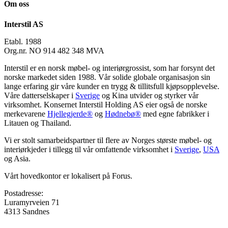
Om oss
Interstil AS
Etabl. 1988
Org.nr. NO 914 482 348 MVA
Interstil er en norsk møbel- og interiørgrossist, som har forsynt det
norske markedet siden 1988. Vår solide globale organisasjon sin
lange erfaring gir våre kunder en trygg & tillitsfull kjøpsopplevelse.
Våre datterselskaper i
Sverige
og Kina utvider og styrker vår
virksomhet. Konsernet Interstil Holding AS eier også de norske
merkevarene
Hjellegjerde®
og
Hødnebø®
med egne fabrikker i
Litauen og Thailand.
Vi er stolt samarbeidspartner til flere av Norges største møbel- og
interiørkjeder i tillegg til vår omfattende virksomhet i
Sverige
,
USA
og Asia.
Vårt hovedkontor er lokalisert på Forus.
Postadresse:
Luramyrveien 71
4313 Sandnes