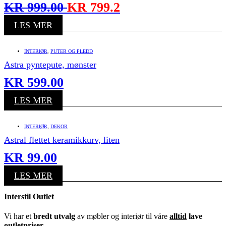
KR
999.00
KR
799.2
LES MER
INTERIØR
,
PUTER OG PLEDD
Astra pyntepute, mønster
KR
599.00
LES MER
INTERIØR
,
DEKOR
Astral flettet keramikkurv, liten
KR
99.00
LES MER
Interstil Outlet
Vi har et
bredt utvalg
av møbler og interiør til våre
alltid
lave
outletpriser
.