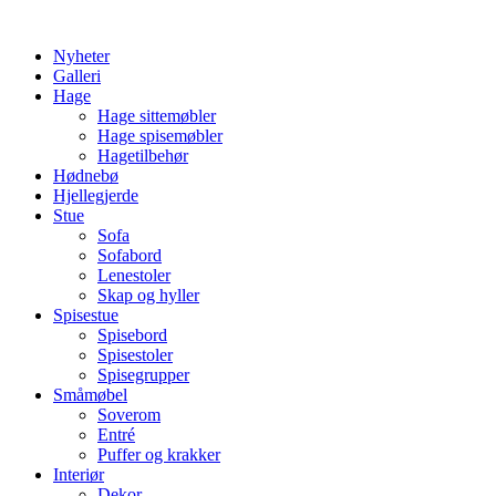
Skip
to
Nyheter
content
Galleri
Hage
Hage sittemøbler
Hage spisemøbler
Hagetilbehør
Hødnebø
Hjellegjerde
Stue
Sofa
Sofabord
Lenestoler
Skap og hyller
Spisestue
Spisebord
Spisestoler
Spisegrupper
Småmøbel
Soverom
Entré
Puffer og krakker
Interiør
Dekor