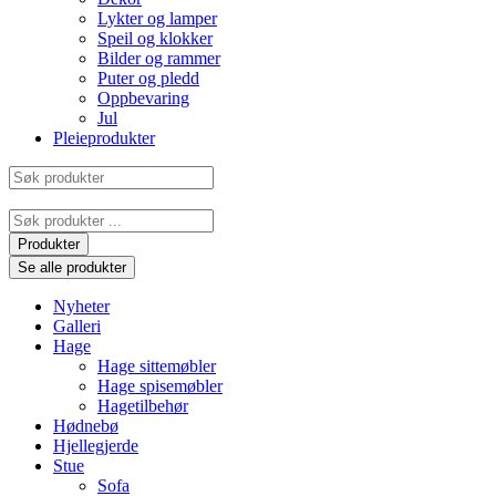
Lykter og lamper
Speil og klokker
Bilder og rammer
Puter og pledd
Oppbevaring
Jul
Pleieprodukter
Søk
produkter
Search
...
Produkter
Se alle produkter
Nyheter
Galleri
Hage
Hage sittemøbler
Hage spisemøbler
Hagetilbehør
Hødnebø
Hjellegjerde
Stue
Sofa