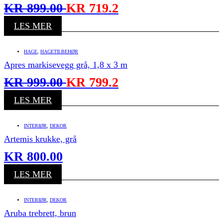
KR
899.00
KR
719.2
LES MER
HAGE
,
HAGETILBEHØR
Apres markisevegg grå, 1,8 x 3 m
KR
999.00
KR
799.2
LES MER
INTERIØR
,
DEKOR
Artemis krukke, grå
KR
800.00
LES MER
INTERIØR
,
DEKOR
Aruba trebrett, brun