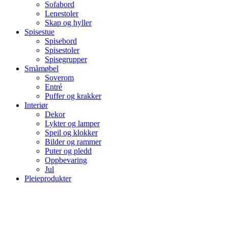
Sofabord
Lenestoler
Skap og hyller
Spisestue
Spisebord
Spisestoler
Spisegrupper
Småmøbel
Soverom
Entré
Puffer og krakker
Interiør
Dekor
Lykter og lamper
Speil og klokker
Bilder og rammer
Puter og pledd
Oppbevaring
Jul
Pleieprodukter