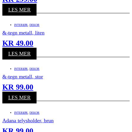
LES MER
INTERIØR
,
DEKOR
&-tegn metall, liten
KR
49.00
LES MER
INTERIØR
,
DEKOR
&-tegn metall, stor
KR
99.00
LES MER
INTERIØR
,
DEKOR
Adana telysholder, brun
KR
99.00