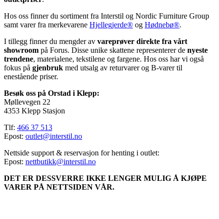
Hos oss finner du sortiment fra Interstil og Nordic Furniture Group
samt varer fra merkevarene
Hjellegjerde®
og
Hødnebø®
.
I tillegg finner du mengder av
vareprøver direkte fra vårt
showroom
på Forus. Disse unike skattene representerer de
nyeste
trendene
, materialene, tekstilene og fargene. Hos oss har vi også
fokus på
gjenbruk
med utsalg av returvarer og B-varer til
enestående priser.
Besøk oss på Orstad i Klepp:
Møllevegen 22
4353 Klepp Stasjon
Tlf:
466 37 513
Epost:
outlet@interstil.no
Nettside support & reservasjon for henting i outlet:
Epost:
nettbutikk@interstil.no
DET ER DESSVERRE IKKE LENGER MULIG Å KJØPE
VARER PÅ NETTSIDEN VÅR.