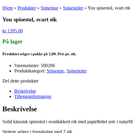
Hjem
»
Produkter
»
Spisestue
»
Spisestoler
»
You spisestol, svart eik
You spisestol, svart eik
kr
1395.00
På lager
Produktet selges i pakke på 2,00. Pris pr. stk.
Varenummer: 500296
Produktkategori:
Spisestue
,
Spisestoler
Del dette produktet
Beskrivelse
Tilleggsinformasjon
Beskrivelse
Solid klassisk spisestol i svartlakkert eik med papirflettet sete i naturfib
Stolene selges i forpakning med 2 stk.