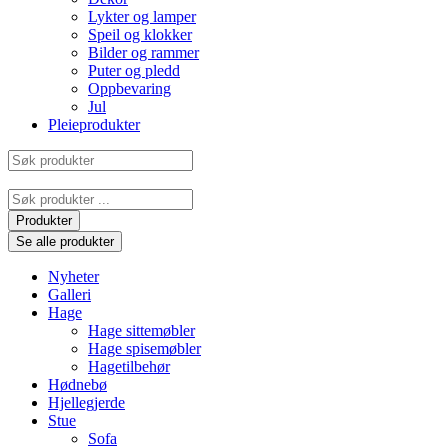
Lykter og lamper
Speil og klokker
Bilder og rammer
Puter og pledd
Oppbevaring
Jul
Pleieprodukter
Søk
produkter
Search
...
Produkter
Se alle produkter
Nyheter
Galleri
Hage
Hage sittemøbler
Hage spisemøbler
Hagetilbehør
Hødnebø
Hjellegjerde
Stue
Sofa