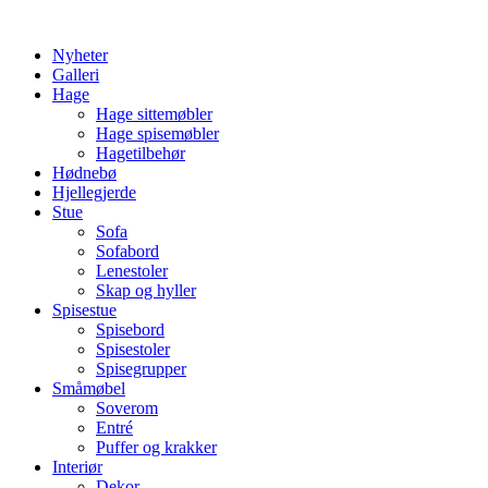
Skip
to
Nyheter
content
Galleri
Hage
Hage sittemøbler
Hage spisemøbler
Hagetilbehør
Hødnebø
Hjellegjerde
Stue
Sofa
Sofabord
Lenestoler
Skap og hyller
Spisestue
Spisebord
Spisestoler
Spisegrupper
Småmøbel
Soverom
Entré
Puffer og krakker
Interiør
Dekor