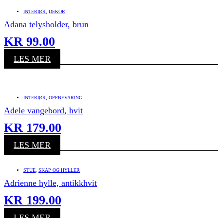
INTERIØR
,
DEKOR
Adana telysholder, brun
KR
99.00
LES MER
INTERIØR
,
OPPBEVARING
Adele vangebord, hvit
KR
179.00
LES MER
STUE
,
SKAP OG HYLLER
Adrienne hylle, antikkhvit
KR
199.00
LES MER