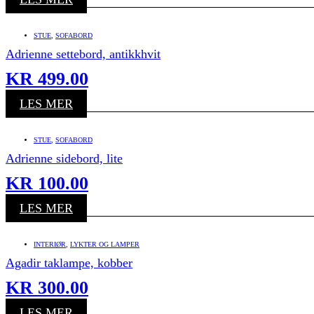
STUE
,
SOFABORD
Adrienne settebord, antikkhvit
KR
499.00
LES MER
STUE
,
SOFABORD
Adrienne sidebord, lite
KR
100.00
LES MER
INTERIØR
,
LYKTER OG LAMPER
Agadir taklampe, kobber
KR
300.00
LES MER