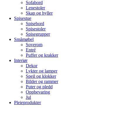
Sofabord
Lenestoler
Skap og hyller
Spisestue
Spisebord
Spisestoler
Spisegrupper
Småmøbel
Soverom
Entré
Puffer og krakker
Interiør
Dekor
Lykter og lamper
Speil og klokker
Bilder og rammer
Puter og pledd
Oppbevaring
Jul
Pleieprodukter