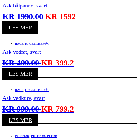
Ask bålpanne, svart
KR
1990.00
KR
1592
LES MER
HAGE
,
HAGETILBEHØR
Ask vedfat, svart
KR
499.00
KR
399.2
LES MER
HAGE
,
HAGETILBEHØR
Ask vedkurv, svart
KR
999.00
KR
799.2
LES MER
INTERIØR
,
PUTER OG PLEDD