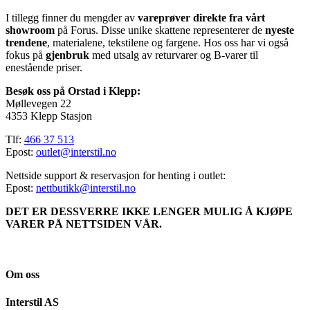
I tillegg finner du mengder av
vareprøver direkte fra vårt
showroom
på Forus. Disse unike skattene representerer de
nyeste
trendene
, materialene, tekstilene og fargene. Hos oss har vi også
fokus på
gjenbruk
med utsalg av returvarer og B-varer til
enestående priser.
Besøk oss på Orstad i Klepp:
Møllevegen 22
4353 Klepp Stasjon
Tlf:
466 37 513
Epost:
outlet@interstil.no
Nettside support & reservasjon for henting i outlet:
Epost:
nettbutikk@interstil.no
DET ER DESSVERRE IKKE LENGER MULIG Å KJØPE
VARER PÅ NETTSIDEN VÅR.
Om oss
Interstil AS