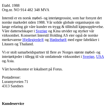
Etabl. 1988
Org.nr. NO 914 482 348 MVA
Interstil er en norsk møbel- og interiørgrossist, som har forsynt det
norske markedet siden 1988. Vår solide globale organisasjon sin
lange erfaring gir våre kunder en trygg & tillitsfull kjøpsopplevelse.
Våre datterselskaper i
Sverige
og Kina utvider og styrker vår
virksomhet. Konsernet Interstil Holding AS eier også de norske
merkevarene
Hjellegjerde®
og
Hødnebø®
med egne fabrikker i
Litauen og Thailand.
Vi er stolt samarbeidspartner til flere av Norges største møbel- og
interiørkjeder i tillegg til vår omfattende virksomhet i
Sverige
,
USA
og Asia.
Vårt hovedkontor er lokalisert på Forus.
Postadresse:
Luramyrveien 71
4313 Sandnes
Kundeservice