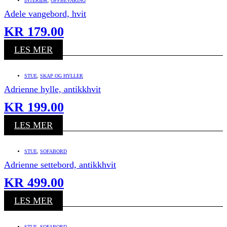
INTERIØR
,
OPPBEVARING
Adele vangebord, hvit
KR
179.00
LES MER
STUE
,
SKAP OG HYLLER
Adrienne hylle, antikkhvit
KR
199.00
LES MER
STUE
,
SOFABORD
Adrienne settebord, antikkhvit
KR
499.00
LES MER
STUE
,
SOFABORD