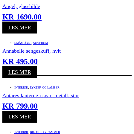
Angel, glassbilde
KR
1690.00
LES MER
SMÅMØBEL
,
SOVEROM
Annabelle sengeskuff, hvit
KR
495.00
LES MER
INTERIØR
,
LYKTER OG LAMPER
Antares lanterne i svart metall, stor
KR
799.00
LES MER
INTERIØR
,
BILDER OG RAMMER