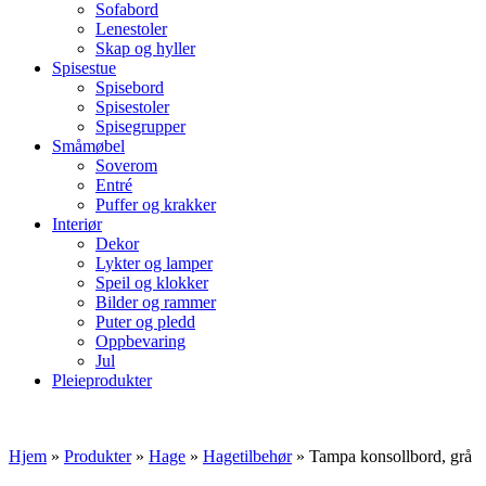
Sofabord
Lenestoler
Skap og hyller
Spisestue
Spisebord
Spisestoler
Spisegrupper
Småmøbel
Soverom
Entré
Puffer og krakker
Interiør
Dekor
Lykter og lamper
Speil og klokker
Bilder og rammer
Puter og pledd
Oppbevaring
Jul
Pleieprodukter
Hjem
»
Produkter
»
Hage
»
Hagetilbehør
»
Tampa konsollbord, grå