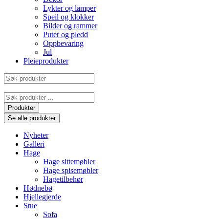
Lykter og lamper
Speil og klokker
Bilder og rammer
Puter og pledd
Oppbevaring
Jul
Pleieprodukter
Søk
produkter
Search
...
Produkter
Se alle produkter
Nyheter
Galleri
Hage
Hage sittemøbler
Hage spisemøbler
Hagetilbehør
Hødnebø
Hjellegjerde
Stue
Sofa