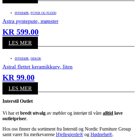
INTERIØR
,
PUTER OG PLEDD
Astra pyntepute, mønster
KR
599.00
LES MER
INTERIØR
,
DEKOR
Astral flettet keramikkurv, liten
KR
99.00
LES MER
Interstil Outlet
Vi har et
bredt utvalg
av møbler og interiør til våre
alltid
lave
outletpriser
.
Hos oss finner du sortiment fra Interstil og Nordic Furniture Group
samt varer fra merkevarene
Hjellegjerde®
og
Hødnebø®
.