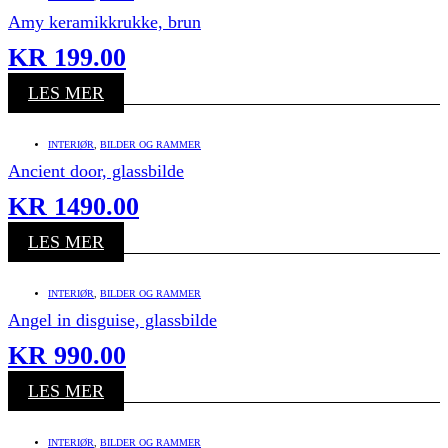
Amy keramikkrukke, brun
KR
199.00
LES MER
INTERIØR
,
BILDER OG RAMMER
Ancient door, glassbilde
KR
1490.00
LES MER
INTERIØR
,
BILDER OG RAMMER
Angel in disguise, glassbilde
KR
990.00
LES MER
INTERIØR
,
BILDER OG RAMMER