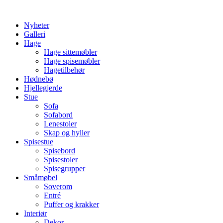
Skip
to
Nyheter
content
Galleri
Hage
Hage sittemøbler
Hage spisemøbler
Hagetilbehør
Hødnebø
Hjellegjerde
Stue
Sofa
Sofabord
Lenestoler
Skap og hyller
Spisestue
Spisebord
Spisestoler
Spisegrupper
Småmøbel
Soverom
Entré
Puffer og krakker
Interiør
Dekor