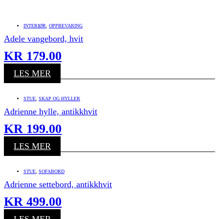
INTERIØR
,
OPPBEVARING
Adele vangebord, hvit
KR
179.00
LES MER
STUE
,
SKAP OG HYLLER
Adrienne hylle, antikkhvit
KR
199.00
LES MER
STUE
,
SOFABORD
Adrienne settebord, antikkhvit
KR
499.00
LES MER