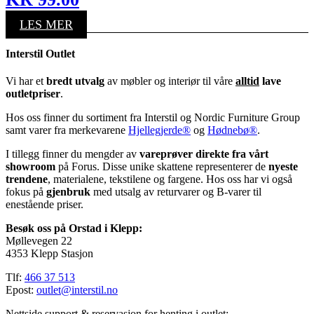
LES MER
Interstil Outlet
Vi har et
bredt utvalg
av møbler og interiør til våre
alltid
lave
outletpriser
.
Hos oss finner du sortiment fra Interstil og Nordic Furniture Group
samt varer fra merkevarene
Hjellegjerde®
og
Hødnebø®
.
I tillegg finner du mengder av
vareprøver direkte fra vårt
showroom
på Forus. Disse unike skattene representerer de
nyeste
trendene
, materialene, tekstilene og fargene. Hos oss har vi også
fokus på
gjenbruk
med utsalg av returvarer og B-varer til
enestående priser.
Besøk oss på Orstad i Klepp:
Møllevegen 22
4353 Klepp Stasjon
Tlf:
466 37 513
Epost:
outlet@interstil.no
Nettside support & reservasjon for henting i outlet: