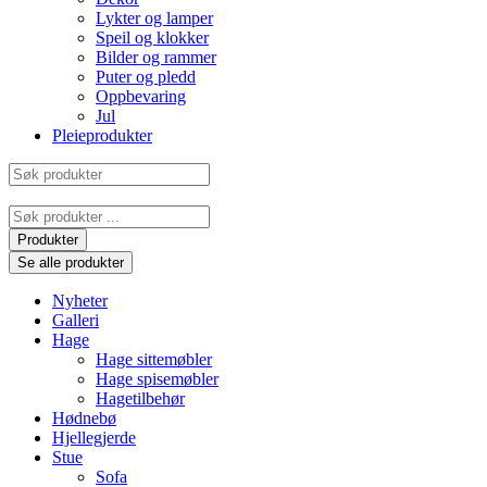
Lykter og lamper
Speil og klokker
Bilder og rammer
Puter og pledd
Oppbevaring
Jul
Pleieprodukter
Søk
produkter
Search
...
Produkter
Se alle produkter
Nyheter
Galleri
Hage
Hage sittemøbler
Hage spisemøbler
Hagetilbehør
Hødnebø
Hjellegjerde
Stue
Sofa