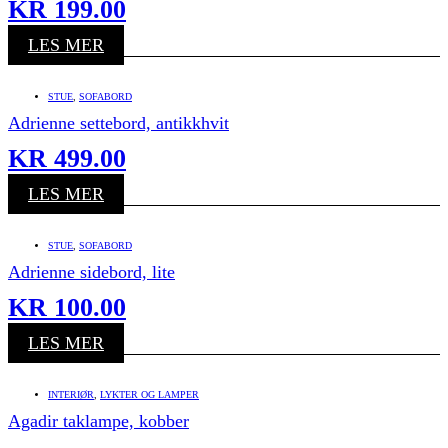
KR
199.00
LES MER
STUE
,
SOFABORD
Adrienne settebord, antikkhvit
KR
499.00
LES MER
STUE
,
SOFABORD
Adrienne sidebord, lite
KR
100.00
LES MER
INTERIØR
,
LYKTER OG LAMPER
Agadir taklampe, kobber