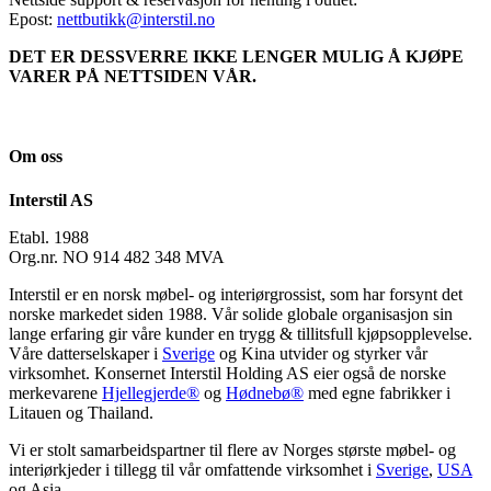
Epost:
nettbutikk@interstil.no
DET ER DESSVERRE IKKE LENGER MULIG Å KJØPE
VARER PÅ NETTSIDEN VÅR.
Om oss
Interstil AS
Etabl. 1988
Org.nr. NO 914 482 348 MVA
Interstil er en norsk møbel- og interiørgrossist, som har forsynt det
norske markedet siden 1988. Vår solide globale organisasjon sin
lange erfaring gir våre kunder en trygg & tillitsfull kjøpsopplevelse.
Våre datterselskaper i
Sverige
og Kina utvider og styrker vår
virksomhet. Konsernet Interstil Holding AS eier også de norske
merkevarene
Hjellegjerde®
og
Hødnebø®
med egne fabrikker i
Litauen og Thailand.
Vi er stolt samarbeidspartner til flere av Norges største møbel- og
interiørkjeder i tillegg til vår omfattende virksomhet i
Sverige
,
USA
og Asia.