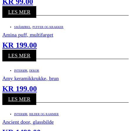
KR
99.00
LES MER
SMÅMØBEL
,
PUFFER OG KRAKKER
Amina puff, multifarget
KR
199.00
LES MER
INTERIØR
,
DEKOR
Amy keramikkrukke, brun
KR
199.00
LES MER
INTERIØR
,
BILDER OG RAMMER
Ancient door, glassbilde