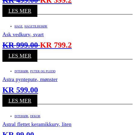
KR
499.00
KR
399.2
LES MER
HAGE
,
HAGETILBEHØR
Ask vedkurv, svart
KR
999.00
KR
799.2
LES MER
INTERIØR
,
PUTER OG PLEDD
Astra pyntepute, mønster
KR
599.00
LES MER
INTERIØR
,
DEKOR
Astral flettet keramikkurv, liten
KR
99.00