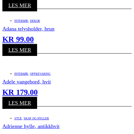
LES MER
INTERIØR
,
DEKOR
Adana telysholder, brun
KR
99.00
LES MER
INTERIØR
,
OPPBEVARING
Adele vangebord, hvit
KR
179.00
LES MER
STUE
,
SKAP OG HYLLER
Adrienne hylle, antikkhvit