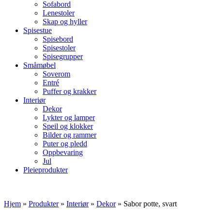
Sofabord
Lenestoler
Skap og hyller
Spisestue
Spisebord
Spisestoler
Spisegrupper
Småmøbel
Soverom
Entré
Puffer og krakker
Interiør
Dekor
Lykter og lamper
Speil og klokker
Bilder og rammer
Puter og pledd
Oppbevaring
Jul
Pleieprodukter
Hjem
»
Produkter
»
Interiør
»
Dekor
»
Sabor potte, svart