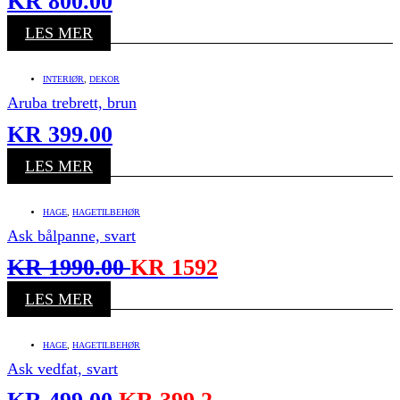
KR
800.00
LES MER
INTERIØR
,
DEKOR
Aruba trebrett, brun
KR
399.00
LES MER
HAGE
,
HAGETILBEHØR
Ask bålpanne, svart
KR
1990.00
KR
1592
LES MER
HAGE
,
HAGETILBEHØR
Ask vedfat, svart