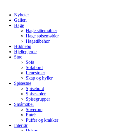
Skip
to
Nyheter
content
Galleri
Hage
Hage sittemøbler
Hage spisemøbler
Hagetilbehør
Hødnebø
Hjellegjerde
Stue
Sofa
Sofabord
Lenestoler
Skap og hyller
Spisestue
Spisebord
Spisestoler
Spisegrupper
Småmøbel
Soverom
Entré
Puffer og krakker
Interiør
Dekor