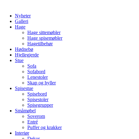
Skip
to
Nyheter
content
Galleri
Hage
Hage sittemøbler
Hage spisemøbler
Hagetilbehør
Hødnebø
Hjellegjerde
Stue
Sofa
Sofabord
Lenestoler
Skap og hyller
Spisestue
Spisebord
Spisestoler
Spisegrupper
Småmøbel
Soverom
Entré
Puffer og krakker
Interiør
Dekor