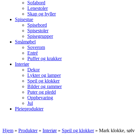
Sofabord
Lenestoler
Skap og hyller
Spisestue
Spisebord
Spisestoler
Spisegrupper
Småmøbel
Soverom
Entré
Puffer og krakker
Interiør
Dekor
Lykter og lamper
Speil og klokker
Bilder og rammer
Puter og pledd
Oppbevaring
Jul
Pleieprodukter
Hjem
»
Produkter
»
Interiør
»
Speil og klokker
»
Mark klokke, sølv