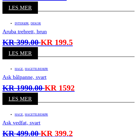
LES MER
INTERIØR
,
DEKOR
Aruba trebrett, brun
KR
399.00
KR
199.5
LES MER
HAGE
,
HAGETILBEHØR
Ask bålpanne, svart
KR
1990.00
KR
1592
LES MER
HAGE
,
HAGETILBEHØR
Ask vedfat, svart
KR
499.00
KR
399.2