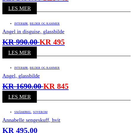
LES MER
INTERIØR
,
BILDER OG RAMMER
Angel in disguise, glassbilde
KR
990.00
KR
495
LES MER
INTERIØR
,
BILDER OG RAMMER
Angel, glassbilde
KR
1690.00
KR
845
LES MER
SMÅMØBEL
,
SOVEROM
Annabelle sengeskuff, hvit
KR
495.00