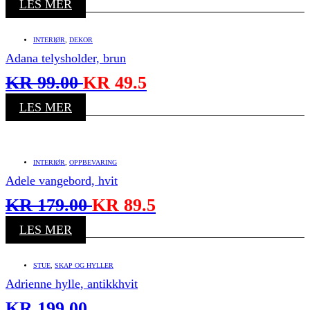
LES MER
INTERIØR
,
DEKOR
Adana telysholder, brun
KR
99.00
KR
49.5
LES MER
INTERIØR
,
OPPBEVARING
Adele vangebord, hvit
KR
179.00
KR
89.5
LES MER
STUE
,
SKAP OG HYLLER
Adrienne hylle, antikkhvit
KR
199.00