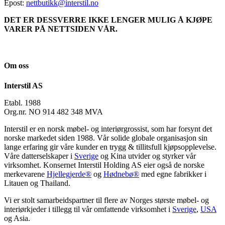
Epost:
nettbutikk@interstil.no
DET ER DESSVERRE IKKE LENGER MULIG Å KJØPE
VARER PÅ NETTSIDEN VÅR.
Om oss
Interstil AS
Etabl. 1988
Org.nr. NO 914 482 348 MVA
Interstil er en norsk møbel- og interiørgrossist, som har forsynt det
norske markedet siden 1988. Vår solide globale organisasjon sin
lange erfaring gir våre kunder en trygg & tillitsfull kjøpsopplevelse.
Våre datterselskaper i
Sverige
og Kina utvider og styrker vår
virksomhet. Konsernet Interstil Holding AS eier også de norske
merkevarene
Hjellegjerde®
og
Hødnebø®
med egne fabrikker i
Litauen og Thailand.
Vi er stolt samarbeidspartner til flere av Norges største møbel- og
interiørkjeder i tillegg til vår omfattende virksomhet i
Sverige
,
USA
og Asia.