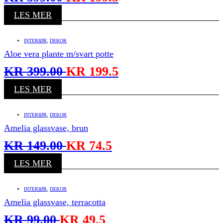
LES MER
INTERIØR
,
DEKOR
Aloe vera plante m/svart potte
KR
399.00
KR
199.5
LES MER
INTERIØR
,
DEKOR
Amelia glassvase, brun
KR
149.00
KR
74.5
LES MER
INTERIØR
,
DEKOR
Amelia glassvase, terracotta
KR
99.00
KR
49.5