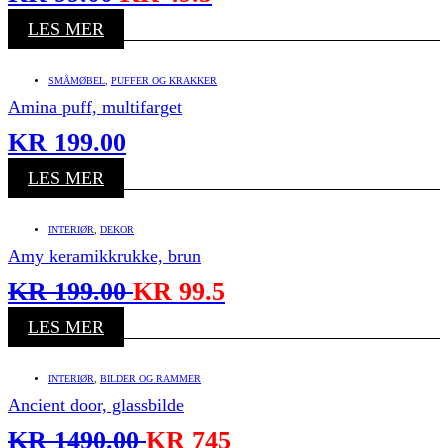
LES MER
SMÅMØBEL
,
PUFFER OG KRAKKER
Amina puff, multifarget
KR
199.00
LES MER
INTERIØR
,
DEKOR
Amy keramikkrukke, brun
KR
199.00
KR
99.5
LES MER
INTERIØR
,
BILDER OG RAMMER
Ancient door, glassbilde
KR
1490.00
KR
745