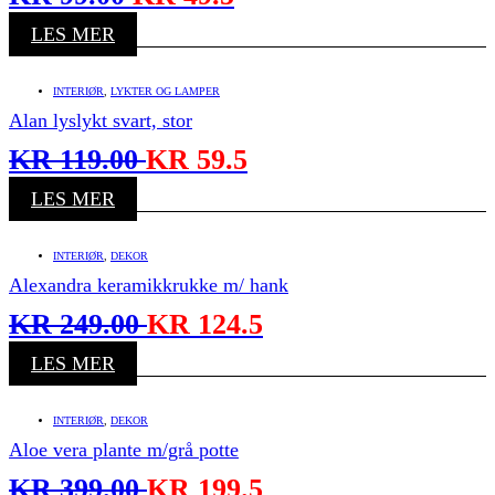
LES MER
INTERIØR
,
LYKTER OG LAMPER
Alan lyslykt svart, stor
KR
119.00
KR
59.5
LES MER
INTERIØR
,
DEKOR
Alexandra keramikkrukke m/ hank
KR
249.00
KR
124.5
LES MER
INTERIØR
,
DEKOR
Aloe vera plante m/grå potte
KR
399.00
KR
199.5