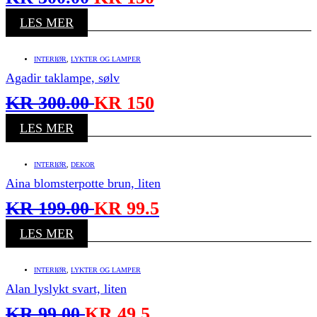
LES MER
INTERIØR
,
LYKTER OG LAMPER
Agadir taklampe, sølv
KR
300.00
KR
150
LES MER
INTERIØR
,
DEKOR
Aina blomsterpotte brun, liten
KR
199.00
KR
99.5
LES MER
INTERIØR
,
LYKTER OG LAMPER
Alan lyslykt svart, liten
KR
99.00
KR
49.5