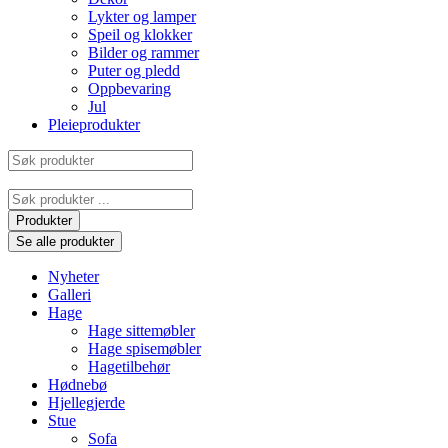
Lykter og lamper
Speil og klokker
Bilder og rammer
Puter og pledd
Oppbevaring
Jul
Pleieprodukter
Søk
produkter
Search
...
Produkter
Se alle produkter
Nyheter
Galleri
Hage
Hage sittemøbler
Hage spisemøbler
Hagetilbehør
Hødnebø
Hjellegjerde
Stue
Sofa