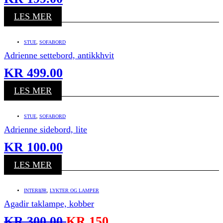
LES MER
STUE
,
SOFABORD
Adrienne settebord, antikkhvit
KR
499.00
LES MER
STUE
,
SOFABORD
Adrienne sidebord, lite
KR
100.00
LES MER
INTERIØR
,
LYKTER OG LAMPER
Agadir taklampe, kobber
KR
300.00
KR
150