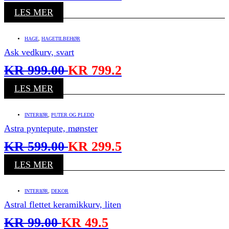
LES MER
HAGE
,
HAGETILBEHØR
Ask vedkurv, svart
KR
999.00
KR
799.2
LES MER
INTERIØR
,
PUTER OG PLEDD
Astra pyntepute, mønster
KR
599.00
KR
299.5
LES MER
INTERIØR
,
DEKOR
Astral flettet keramikkurv, liten
KR
99.00
KR
49.5