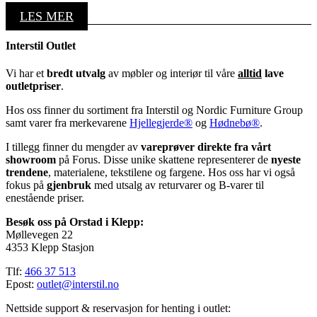
LES MER
Interstil Outlet
Vi har et
bredt utvalg
av møbler og interiør til våre
alltid
lave
outletpriser
.
Hos oss finner du sortiment fra Interstil og Nordic Furniture Group
samt varer fra merkevarene
Hjellegjerde®
og
Hødnebø®
.
I tillegg finner du mengder av
vareprøver direkte fra vårt
showroom
på Forus. Disse unike skattene representerer de
nyeste
trendene
, materialene, tekstilene og fargene. Hos oss har vi også
fokus på
gjenbruk
med utsalg av returvarer og B-varer til
enestående priser.
Besøk oss på Orstad i Klepp:
Møllevegen 22
4353 Klepp Stasjon
Tlf:
466 37 513
Epost:
outlet@interstil.no
Nettside support & reservasjon for henting i outlet: