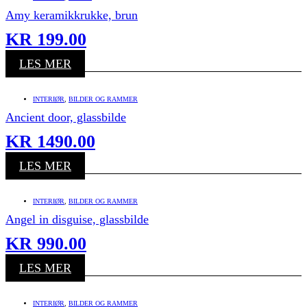
Amy keramikkrukke, brun
KR
199.00
LES MER
INTERIØR
,
BILDER OG RAMMER
Ancient door, glassbilde
KR
1490.00
LES MER
INTERIØR
,
BILDER OG RAMMER
Angel in disguise, glassbilde
KR
990.00
LES MER
INTERIØR
,
BILDER OG RAMMER