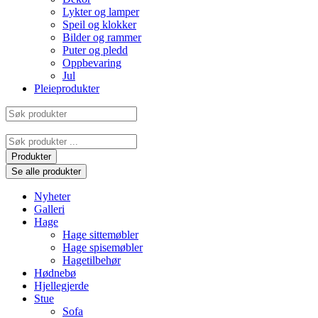
Lykter og lamper
Speil og klokker
Bilder og rammer
Puter og pledd
Oppbevaring
Jul
Pleieprodukter
Søk
produkter
Search
...
Produkter
Se alle produkter
Nyheter
Galleri
Hage
Hage sittemøbler
Hage spisemøbler
Hagetilbehør
Hødnebø
Hjellegjerde
Stue
Sofa