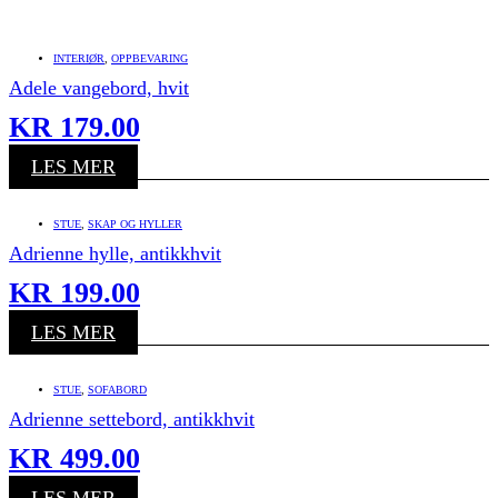
INTERIØR
,
OPPBEVARING
Adele vangebord, hvit
KR
179.00
LES MER
STUE
,
SKAP OG HYLLER
Adrienne hylle, antikkhvit
KR
199.00
LES MER
STUE
,
SOFABORD
Adrienne settebord, antikkhvit
KR
499.00
LES MER