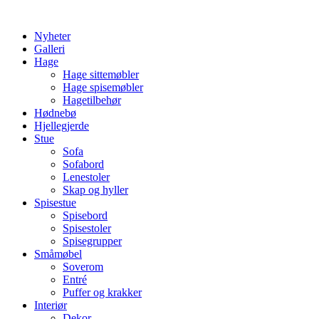
Skip
to
Nyheter
content
Galleri
Hage
Hage sittemøbler
Hage spisemøbler
Hagetilbehør
Hødnebø
Hjellegjerde
Stue
Sofa
Sofabord
Lenestoler
Skap og hyller
Spisestue
Spisebord
Spisestoler
Spisegrupper
Småmøbel
Soverom
Entré
Puffer og krakker
Interiør
Dekor