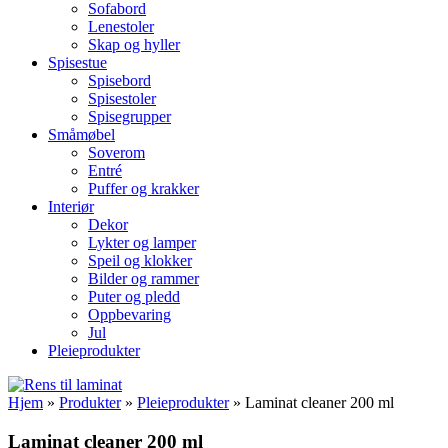
Sofabord
Lenestoler
Skap og hyller
Spisestue
Spisebord
Spisestoler
Spisegrupper
Småmøbel
Soverom
Entré
Puffer og krakker
Interiør
Dekor
Lykter og lamper
Speil og klokker
Bilder og rammer
Puter og pledd
Oppbevaring
Jul
Pleieprodukter
Hjem
»
Produkter
»
Pleieprodukter
»
Laminat cleaner 200 ml
Laminat cleaner 200 ml