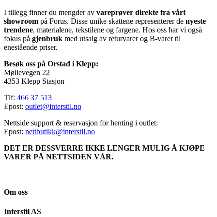
I tillegg finner du mengder av
vareprøver direkte fra vårt
showroom
på Forus. Disse unike skattene representerer de
nyeste
trendene
, materialene, tekstilene og fargene. Hos oss har vi også
fokus på
gjenbruk
med utsalg av returvarer og B-varer til
enestående priser.
Besøk oss på Orstad i Klepp:
Møllevegen 22
4353 Klepp Stasjon
Tlf:
466 37 513
Epost:
outlet@interstil.no
Nettside support & reservasjon for henting i outlet:
Epost:
nettbutikk@interstil.no
DET ER DESSVERRE IKKE LENGER MULIG Å KJØPE
VARER PÅ NETTSIDEN VÅR.
Om oss
Interstil AS