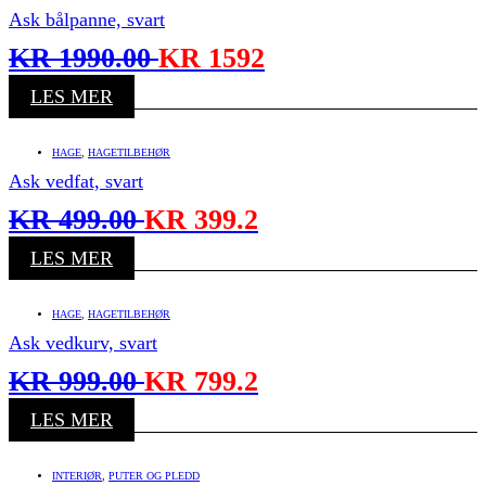
Ask bålpanne, svart
KR
1990.00
KR
1592
LES MER
HAGE
,
HAGETILBEHØR
Ask vedfat, svart
KR
499.00
KR
399.2
LES MER
HAGE
,
HAGETILBEHØR
Ask vedkurv, svart
KR
999.00
KR
799.2
LES MER
INTERIØR
,
PUTER OG PLEDD