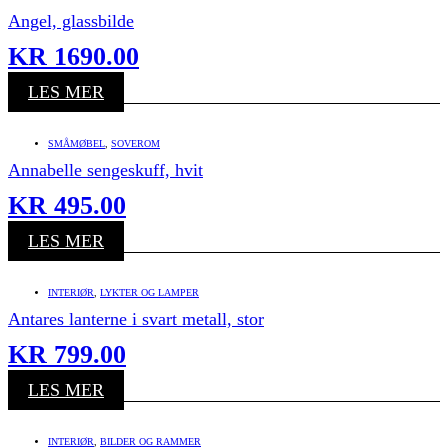
Angel, glassbilde
KR
1690.00
LES MER
SMÅMØBEL
,
SOVEROM
Annabelle sengeskuff, hvit
KR
495.00
LES MER
INTERIØR
,
LYKTER OG LAMPER
Antares lanterne i svart metall, stor
KR
799.00
LES MER
INTERIØR
,
BILDER OG RAMMER