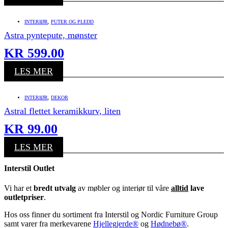
INTERIØR
,
PUTER OG PLEDD
Astra pyntepute, mønster
KR
599.00
LES MER
INTERIØR
,
DEKOR
Astral flettet keramikkurv, liten
KR
99.00
LES MER
Interstil Outlet
Vi har et
bredt utvalg
av møbler og interiør til våre
alltid
lave
outletpriser
.
Hos oss finner du sortiment fra Interstil og Nordic Furniture Group
samt varer fra merkevarene
Hjellegjerde®
og
Hødnebø®
.