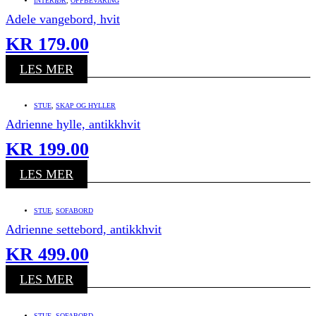
INTERIØR
,
OPPBEVARING
Adele vangebord, hvit
KR
179.00
LES MER
STUE
,
SKAP OG HYLLER
Adrienne hylle, antikkhvit
KR
199.00
LES MER
STUE
,
SOFABORD
Adrienne settebord, antikkhvit
KR
499.00
LES MER
STUE
,
SOFABORD