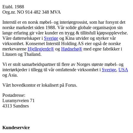
Etabl. 1988
Org.nr. NO 914 482 348 MVA
Interstil er en norsk møbel- og interiørgrossist, som har forsynt det
norske markedet siden 1988. Vår solide globale organisasjon sin
lange erfaring gir våre kunder en trygg & tillitsfull kjøpsopplevelse.
Våre datterselskaper i
Sverige
og Kina utvider og styrker vår
virksomhet. Konsernet Interstil Holding AS eier også de norske
merkevarene
Hjellegjerde®
og
Hødnebø®
med egne fabrikker i
Litauen og Thailand.
Vi er stolt samarbeidspartner til flere av Norges største møbel- og
interiørkjeder i tillegg til vår omfattende virksomhet i
Sverige
,
USA
og Asia.
Vårt hovedkontor er lokalisert på Forus.
Postadresse:
Luramyrveien 71
4313 Sandnes
Kundeservice