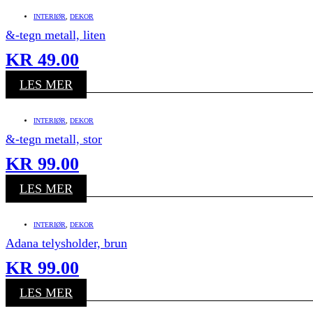
INTERIØR
,
DEKOR
&-tegn metall, liten
KR
49.00
LES MER
INTERIØR
,
DEKOR
&-tegn metall, stor
KR
99.00
LES MER
INTERIØR
,
DEKOR
Adana telysholder, brun
KR
99.00
LES MER