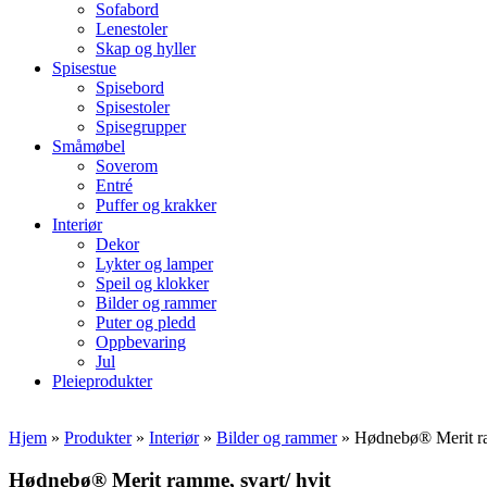
Sofabord
Lenestoler
Skap og hyller
Spisestue
Spisebord
Spisestoler
Spisegrupper
Småmøbel
Soverom
Entré
Puffer og krakker
Interiør
Dekor
Lykter og lamper
Speil og klokker
Bilder og rammer
Puter og pledd
Oppbevaring
Jul
Pleieprodukter
Hjem
»
Produkter
»
Interiør
»
Bilder og rammer
»
Hødnebø® Merit ra
Hødnebø® Merit ramme, svart/ hvit