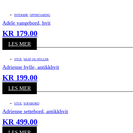
INTERIØR
,
OPPBEVARING
Adele vangebord, hvit
KR
179.00
LES MER
STUE
,
SKAP OG HYLLER
Adrienne hylle, antikkhvit
KR
199.00
LES MER
STUE
,
SOFABORD
Adrienne settebord, antikkhvit
KR
499.00
LES MER