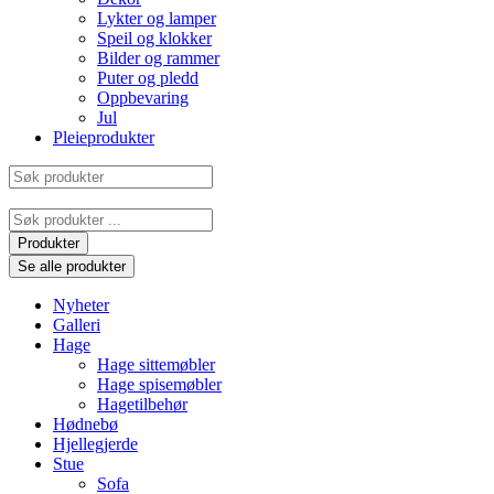
Lykter og lamper
Speil og klokker
Bilder og rammer
Puter og pledd
Oppbevaring
Jul
Pleieprodukter
Søk
produkter
Search
...
Produkter
Se alle produkter
Nyheter
Galleri
Hage
Hage sittemøbler
Hage spisemøbler
Hagetilbehør
Hødnebø
Hjellegjerde
Stue
Sofa