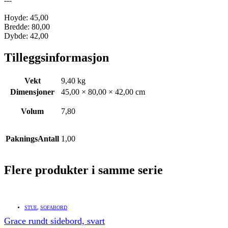
---
Hoyde: 45,00
Bredde: 80,00
Dybde: 42,00
Tilleggsinformasjon
Vekt
9,40 kg
Dimensjoner
45,00 × 80,00 × 42,00 cm
Volum
7,80
PakningsAntall
1,00
Flere produkter i samme serie
STUE
,
SOFABORD
Grace rundt sidebord, svart