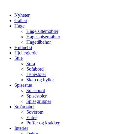
Skip
to
Nyheter
content
Galleri
Hage
Hage sittemøbler
Hage spisemøbler
Hagetilbehør
Hødnebø
Hjellegjerde
Stue
Sofa
Sofabord
Lenestoler
Skap og hyller
Spisestue
Spisebord
Spisestoler
Spisegrupper
Småmøbel
Soverom
Entré
Puffer og krakker
Interiør
Dekor