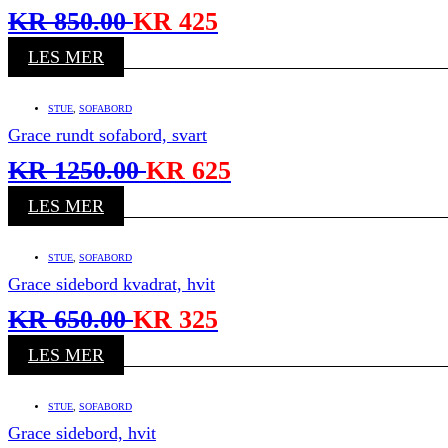
KR
850.00
KR
425
LES MER
STUE
,
SOFABORD
Grace rundt sofabord, svart
KR
1250.00
KR
625
LES MER
STUE
,
SOFABORD
Grace sidebord kvadrat, hvit
KR
650.00
KR
325
LES MER
STUE
,
SOFABORD
Grace sidebord, hvit