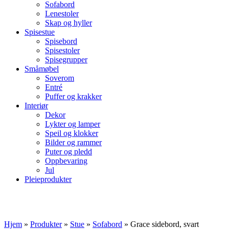
Sofabord
Lenestoler
Skap og hyller
Spisestue
Spisebord
Spisestoler
Spisegrupper
Småmøbel
Soverom
Entré
Puffer og krakker
Interiør
Dekor
Lykter og lamper
Speil og klokker
Bilder og rammer
Puter og pledd
Oppbevaring
Jul
Pleieprodukter
Hjem
»
Produkter
»
Stue
»
Sofabord
»
Grace sidebord, svart