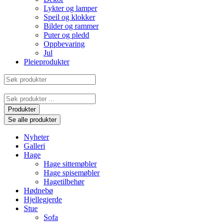
Lykter og lamper
Speil og klokker
Bilder og rammer
Puter og pledd
Oppbevaring
Jul
Pleieprodukter
Søk
produkter
Search
...
Produkter
Se alle produkter
Nyheter
Galleri
Hage
Hage sittemøbler
Hage spisemøbler
Hagetilbehør
Hødnebø
Hjellegjerde
Stue
Sofa