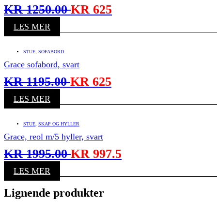
KR
1250.00
KR
625
LES MER
STUE
,
SOFABORD
Grace sofabord, svart
KR
1195.00
KR
625
LES MER
STUE
,
SKAP OG HYLLER
Grace, reol m/5 hyller, svart
KR
1995.00
KR
997.5
LES MER
Lignende produkter