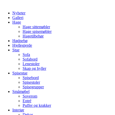
Skip
to
Nyheter
content
Galleri
Hage
Hage sittemøbler
Hage spisemøbler
Hagetilbehør
Hødnebø
Hjellegjerde
Stue
Sofa
Sofabord
Lenestoler
Skap og hyller
Spisestue
Spisebord
Spisestoler
Spisegrupper
Småmøbel
Soverom
Entré
Puffer og krakker
Interiør
Dekor