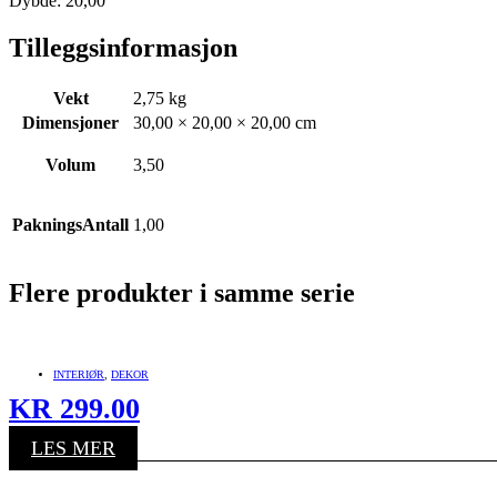
Dybde: 20,00
Tilleggsinformasjon
Vekt
2,75 kg
Dimensjoner
30,00 × 20,00 × 20,00 cm
Volum
3,50
PakningsAntall
1,00
Flere produkter i samme serie
INTERIØR
,
DEKOR
KR
299.00
LES MER