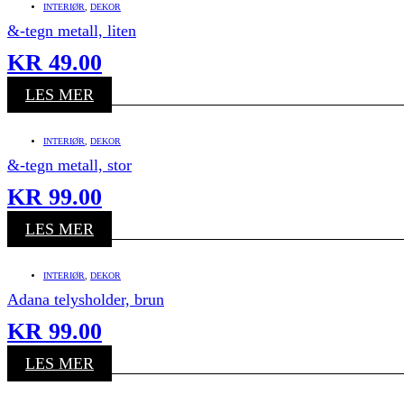
INTERIØR
,
DEKOR
&-tegn metall, liten
KR
49.00
LES MER
INTERIØR
,
DEKOR
&-tegn metall, stor
KR
99.00
LES MER
INTERIØR
,
DEKOR
Adana telysholder, brun
KR
99.00
LES MER