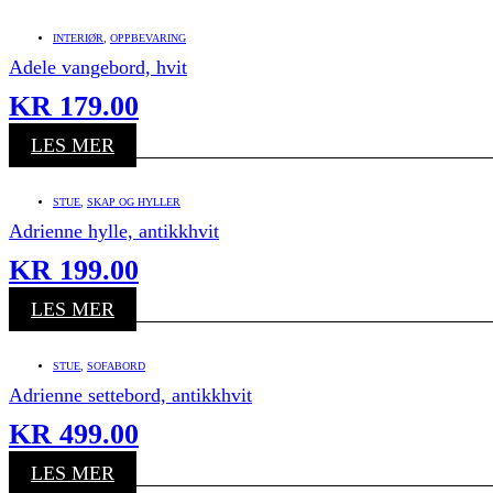
INTERIØR
,
OPPBEVARING
Adele vangebord, hvit
KR
179.00
LES MER
STUE
,
SKAP OG HYLLER
Adrienne hylle, antikkhvit
KR
199.00
LES MER
STUE
,
SOFABORD
Adrienne settebord, antikkhvit
KR
499.00
LES MER