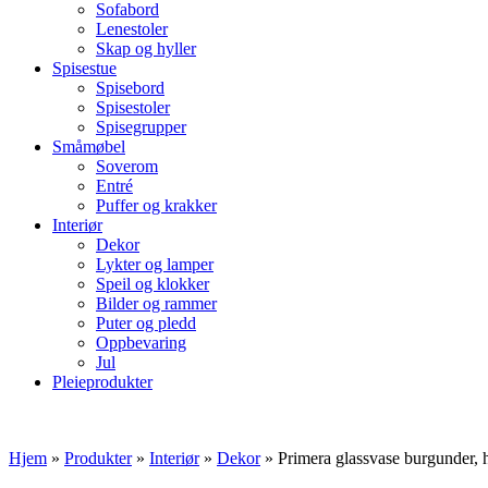
Sofabord
Lenestoler
Skap og hyller
Spisestue
Spisebord
Spisestoler
Spisegrupper
Småmøbel
Soverom
Entré
Puffer og krakker
Interiør
Dekor
Lykter og lamper
Speil og klokker
Bilder og rammer
Puter og pledd
Oppbevaring
Jul
Pleieprodukter
Hjem
»
Produkter
»
Interiør
»
Dekor
»
Primera glassvase burgunder, 