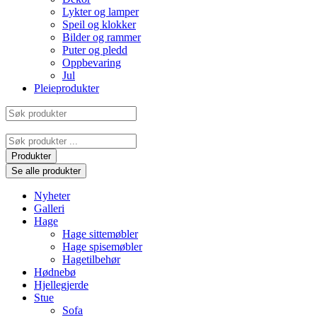
Lykter og lamper
Speil og klokker
Bilder og rammer
Puter og pledd
Oppbevaring
Jul
Pleieprodukter
Søk
produkter
Search
...
Produkter
Se alle produkter
Nyheter
Galleri
Hage
Hage sittemøbler
Hage spisemøbler
Hagetilbehør
Hødnebø
Hjellegjerde
Stue
Sofa