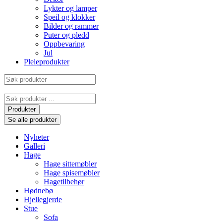
Lykter og lamper
Speil og klokker
Bilder og rammer
Puter og pledd
Oppbevaring
Jul
Pleieprodukter
Søk
produkter
Search
...
Produkter
Se alle produkter
Nyheter
Galleri
Hage
Hage sittemøbler
Hage spisemøbler
Hagetilbehør
Hødnebø
Hjellegjerde
Stue
Sofa