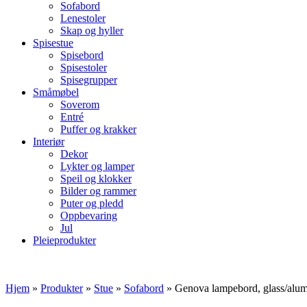
Sofabord
Lenestoler
Skap og hyller
Spisestue
Spisebord
Spisestoler
Spisegrupper
Småmøbel
Soverom
Entré
Puffer og krakker
Interiør
Dekor
Lykter og lamper
Speil og klokker
Bilder og rammer
Puter og pledd
Oppbevaring
Jul
Pleieprodukter
Hjem
»
Produkter
»
Stue
»
Sofabord
»
Genova lampebord, glass/alu