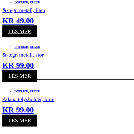
INTERIØR
,
DEKOR
&-tegn metall, liten
KR
49.00
LES MER
INTERIØR
,
DEKOR
&-tegn metall, stor
KR
99.00
LES MER
INTERIØR
,
DEKOR
Adana telysholder, brun
KR
99.00
LES MER