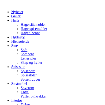
Skip
to
Nyheter
content
Galleri
Hage
Hage sittemøbler
Hage spisemøbler
Hagetilbehør
Hødnebø
Hjellegjerde
Stue
Sofa
Sofabord
Lenestoler
Skap og hyller
Spisestue
Spisebord
Spisestoler
Spisegrupper
Småmøbel
Soverom
Entré
Puffer og krakker
Interiør
Dekor