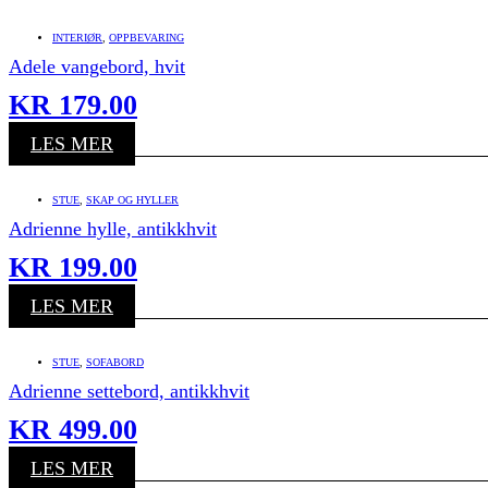
INTERIØR
,
OPPBEVARING
Adele vangebord, hvit
KR
179.00
LES MER
STUE
,
SKAP OG HYLLER
Adrienne hylle, antikkhvit
KR
199.00
LES MER
STUE
,
SOFABORD
Adrienne settebord, antikkhvit
KR
499.00
LES MER