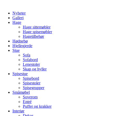
Skip
to
Nyheter
content
Galleri
Hage
Hage sittemøbler
Hage spisemøbler
Hagetilbehør
Hødnebø
Hjellegjerde
Stue
Sofa
Sofabord
Lenestoler
Skap og hyller
Spisestue
Spisebord
Spisestoler
Spisegrupper
Småmøbel
Soverom
Entré
Puffer og krakker
Interiør
Dekor