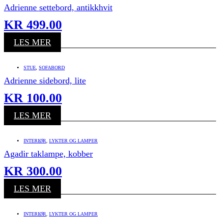
Adrienne settebord, antikkhvit
KR
499.00
LES MER
STUE
,
SOFABORD
Adrienne sidebord, lite
KR
100.00
LES MER
INTERIØR
,
LYKTER OG LAMPER
Agadir taklampe, kobber
KR
300.00
LES MER
INTERIØR
,
LYKTER OG LAMPER