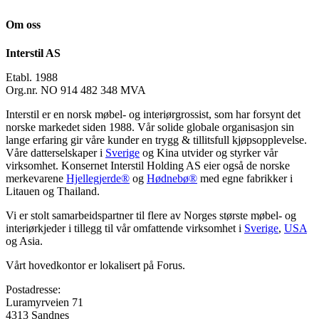
Om oss
Interstil AS
Etabl. 1988
Org.nr. NO 914 482 348 MVA
Interstil er en norsk møbel- og interiørgrossist, som har forsynt det
norske markedet siden 1988. Vår solide globale organisasjon sin
lange erfaring gir våre kunder en trygg & tillitsfull kjøpsopplevelse.
Våre datterselskaper i
Sverige
og Kina utvider og styrker vår
virksomhet. Konsernet Interstil Holding AS eier også de norske
merkevarene
Hjellegjerde®
og
Hødnebø®
med egne fabrikker i
Litauen og Thailand.
Vi er stolt samarbeidspartner til flere av Norges største møbel- og
interiørkjeder i tillegg til vår omfattende virksomhet i
Sverige
,
USA
og Asia.
Vårt hovedkontor er lokalisert på Forus.
Postadresse:
Luramyrveien 71
4313 Sandnes