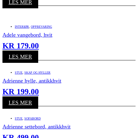
LES MER
INTERIØR
,
OPPBEVARING
Adele vangebord, hvit
KR
179.00
LES MER
STUE
,
SKAP OG HYLLER
Adrienne hylle, antikkhvit
KR
199.00
LES MER
STUE
,
SOFABORD
Adrienne settebord, antikkhvit
KR
499.00