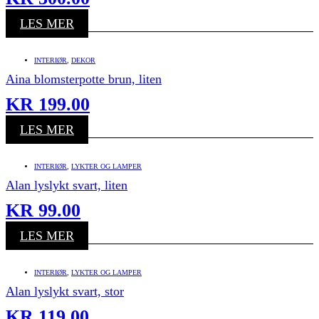
LES MER
INTERIØR
,
DEKOR
Aina blomsterpotte brun, liten
KR
199.00
LES MER
INTERIØR
,
LYKTER OG LAMPER
Alan lyslykt svart, liten
KR
99.00
LES MER
INTERIØR
,
LYKTER OG LAMPER
Alan lyslykt svart, stor
KR
119.00