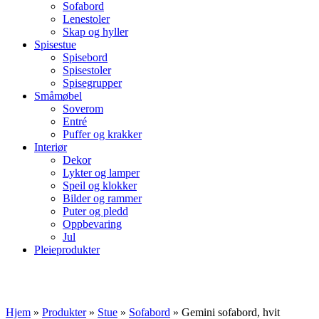
Sofabord
Lenestoler
Skap og hyller
Spisestue
Spisebord
Spisestoler
Spisegrupper
Småmøbel
Soverom
Entré
Puffer og krakker
Interiør
Dekor
Lykter og lamper
Speil og klokker
Bilder og rammer
Puter og pledd
Oppbevaring
Jul
Pleieprodukter
Hjem
»
Produkter
»
Stue
»
Sofabord
»
Gemini sofabord, hvit