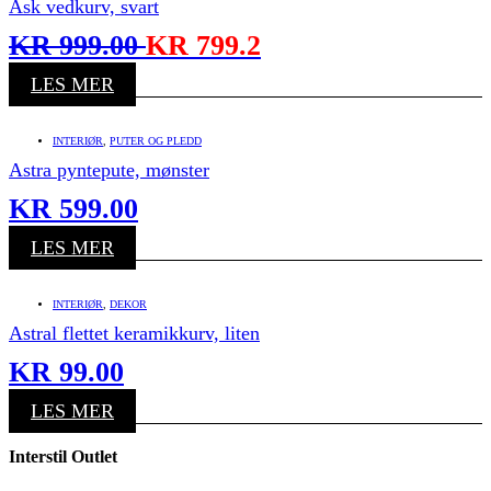
Ask vedkurv, svart
KR
999.00
KR
799.2
LES MER
INTERIØR
,
PUTER OG PLEDD
Astra pyntepute, mønster
KR
599.00
LES MER
INTERIØR
,
DEKOR
Astral flettet keramikkurv, liten
KR
99.00
LES MER
Interstil Outlet