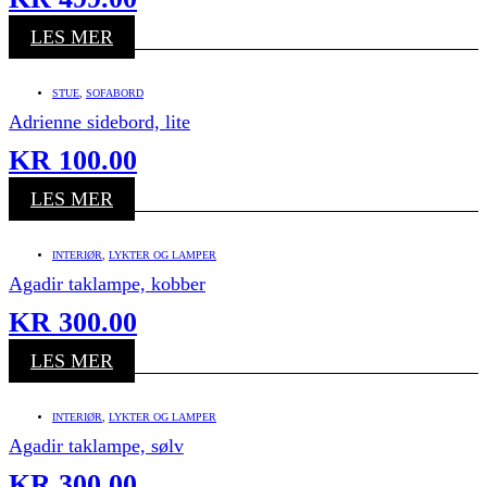
LES MER
STUE
,
SOFABORD
Adrienne sidebord, lite
KR
100.00
LES MER
INTERIØR
,
LYKTER OG LAMPER
Agadir taklampe, kobber
KR
300.00
LES MER
INTERIØR
,
LYKTER OG LAMPER
Agadir taklampe, sølv
KR
300.00