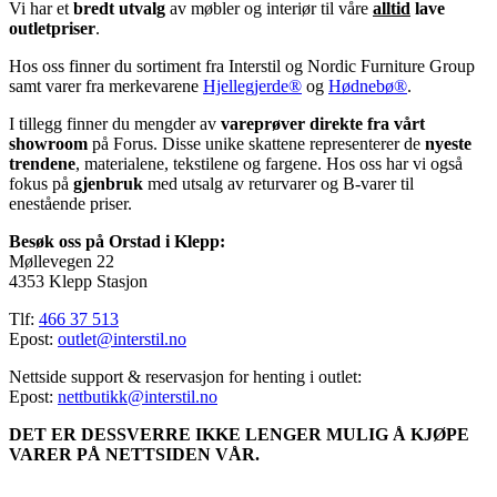
Vi har et
bredt utvalg
av møbler og interiør til våre
alltid
lave
outletpriser
.
Hos oss finner du sortiment fra Interstil og Nordic Furniture Group
samt varer fra merkevarene
Hjellegjerde®
og
Hødnebø®
.
I tillegg finner du mengder av
vareprøver direkte fra vårt
showroom
på Forus. Disse unike skattene representerer de
nyeste
trendene
, materialene, tekstilene og fargene. Hos oss har vi også
fokus på
gjenbruk
med utsalg av returvarer og B-varer til
enestående priser.
Besøk oss på Orstad i Klepp:
Møllevegen 22
4353 Klepp Stasjon
Tlf:
466 37 513
Epost:
outlet@interstil.no
Nettside support & reservasjon for henting i outlet:
Epost:
nettbutikk@interstil.no
DET ER DESSVERRE IKKE LENGER MULIG Å KJØPE
VARER PÅ NETTSIDEN VÅR.