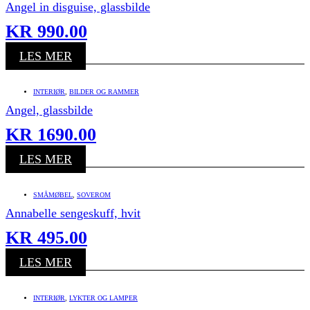
Angel in disguise, glassbilde
KR
990.00
LES MER
INTERIØR
,
BILDER OG RAMMER
Angel, glassbilde
KR
1690.00
LES MER
SMÅMØBEL
,
SOVEROM
Annabelle sengeskuff, hvit
KR
495.00
LES MER
INTERIØR
,
LYKTER OG LAMPER