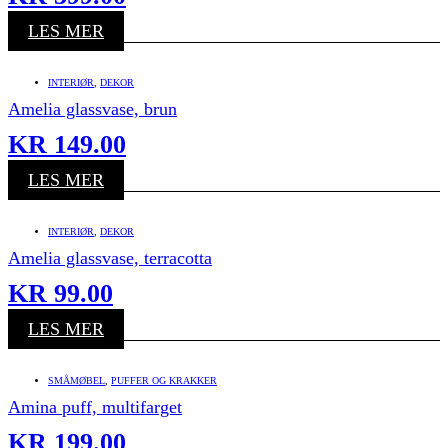
LES MER
INTERIØR
,
DEKOR
Amelia glassvase, brun
KR
149.00
LES MER
INTERIØR
,
DEKOR
Amelia glassvase, terracotta
KR
99.00
LES MER
SMÅMØBEL
,
PUFFER OG KRAKKER
Amina puff, multifarget
KR
199.00