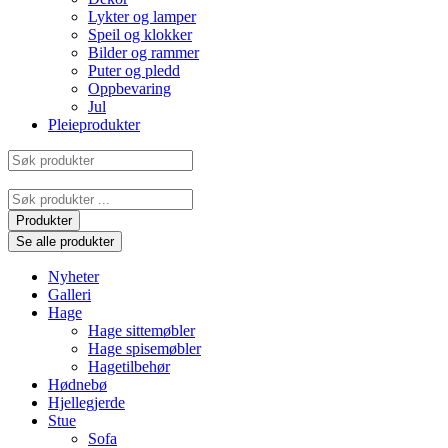
Lykter og lamper
Speil og klokker
Bilder og rammer
Puter og pledd
Oppbevaring
Jul
Pleieprodukter
Søk
produkter
Search
...
Produkter
Se alle produkter
Nyheter
Galleri
Hage
Hage sittemøbler
Hage spisemøbler
Hagetilbehør
Hødnebø
Hjellegjerde
Stue
Sofa