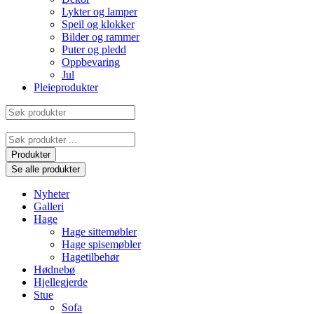
Lykter og lamper
Speil og klokker
Bilder og rammer
Puter og pledd
Oppbevaring
Jul
Pleieprodukter
Søk
produkter
Search
...
Produkter
Se alle produkter
Nyheter
Galleri
Hage
Hage sittemøbler
Hage spisemøbler
Hagetilbehør
Hødnebø
Hjellegjerde
Stue
Sofa