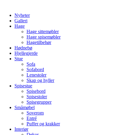
Skip
to
Nyheter
content
Galleri
Hage
Hage sittemøbler
Hage spisemøbler
Hagetilbehør
Hødnebø
Hjellegjerde
Stue
Sofa
Sofabord
Lenestoler
Skap og hyller
Spisestue
Spisebord
Spisestoler
Spisegrupper
Småmøbel
Soverom
Entré
Puffer og krakker
Interiør
Dekor