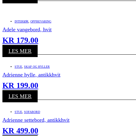
INTERIØR
,
OPPBEVARING
Adele vangebord, hvit
KR
179.00
LES MER
STUE
,
SKAP OG HYLLER
Adrienne hylle, antikkhvit
KR
199.00
LES MER
STUE
,
SOFABORD
Adrienne settebord, antikkhvit
KR
499.00