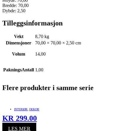
Hoyde: 70,00
Bredde: 70,00
Dybde: 2,50
Tilleggsinformasjon
Vekt
8,70 kg
Dimensjoner
70,00 × 70,00 × 2,50 cm
Volum
14,00
PakningsAntall
1,00
Flere produkter i samme serie
INTERIØR
,
DEKOR
KR
299.00
LES MER