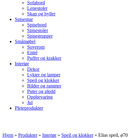
Sofabord
Lenestoler
Skap og hyller
Spisestue
Spisebord
Spisestoler
Spisegrupper
Småmøbel
Soverom
Entré
Puffer og krakker
Interiør
Dekor
Lykter og lamper
Speil og klokker
Bilder og rammer
Puter og pledd
Oppbevaring
Jul
Pleieprodukter
Hjem
»
Produkter
»
Interiør
»
Speil og klokker
»
Elias speil, ø70