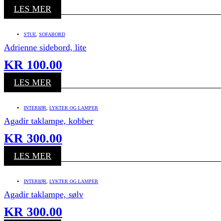
LES MER
STUE
,
SOFABORD
Adrienne sidebord, lite
KR
100.00
LES MER
INTERIØR
,
LYKTER OG LAMPER
Agadir taklampe, kobber
KR
300.00
LES MER
INTERIØR
,
LYKTER OG LAMPER
Agadir taklampe, sølv
KR
300.00