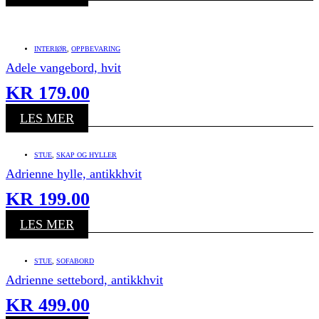
INTERIØR
,
OPPBEVARING
Adele vangebord, hvit
KR
179.00
LES MER
STUE
,
SKAP OG HYLLER
Adrienne hylle, antikkhvit
KR
199.00
LES MER
STUE
,
SOFABORD
Adrienne settebord, antikkhvit
KR
499.00