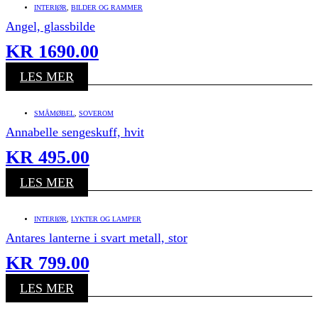
INTERIØR
,
BILDER OG RAMMER
Angel, glassbilde
KR
1690.00
LES MER
SMÅMØBEL
,
SOVEROM
Annabelle sengeskuff, hvit
KR
495.00
LES MER
INTERIØR
,
LYKTER OG LAMPER
Antares lanterne i svart metall, stor
KR
799.00
LES MER