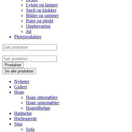
Lykter og lamper
Speil og klokker
Bilder og rammer
Puter og pledd
Oppbevaring
Jul
Pleieprodukter
Søk
produkter
Search
...
Produkter
Se alle produkter
Nyheter
Galleri
Hage
Hage sittemøbler
Hage spisemøbler
Hagetilbehør
Hødnebø
Hjellegjerde
Stue
Sofa