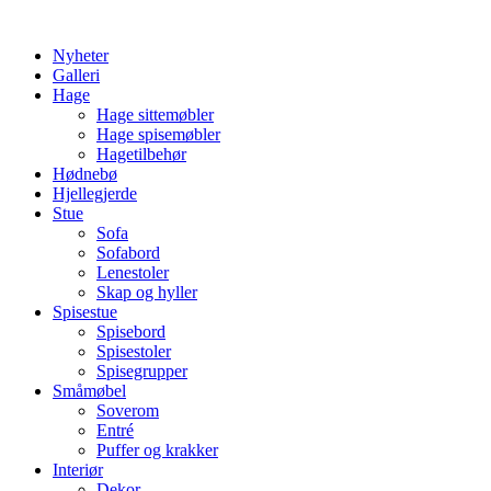
Skip
to
Nyheter
content
Galleri
Hage
Hage sittemøbler
Hage spisemøbler
Hagetilbehør
Hødnebø
Hjellegjerde
Stue
Sofa
Sofabord
Lenestoler
Skap og hyller
Spisestue
Spisebord
Spisestoler
Spisegrupper
Småmøbel
Soverom
Entré
Puffer og krakker
Interiør
Dekor