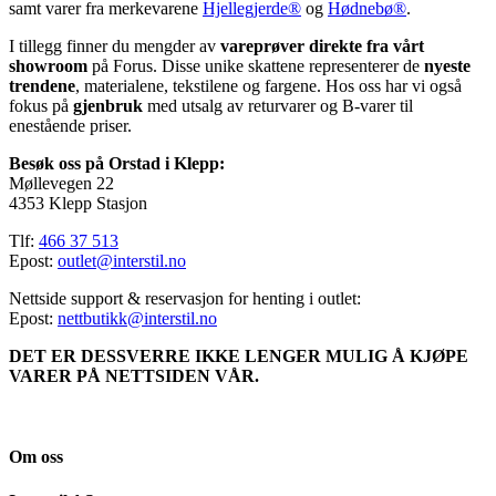
samt varer fra merkevarene
Hjellegjerde®
og
Hødnebø®
.
I tillegg finner du mengder av
vareprøver direkte fra vårt
showroom
på Forus. Disse unike skattene representerer de
nyeste
trendene
, materialene, tekstilene og fargene. Hos oss har vi også
fokus på
gjenbruk
med utsalg av returvarer og B-varer til
enestående priser.
Besøk oss på Orstad i Klepp:
Møllevegen 22
4353 Klepp Stasjon
Tlf:
466 37 513
Epost:
outlet@interstil.no
Nettside support & reservasjon for henting i outlet:
Epost:
nettbutikk@interstil.no
DET ER DESSVERRE IKKE LENGER MULIG Å KJØPE
VARER PÅ NETTSIDEN VÅR.
Om oss