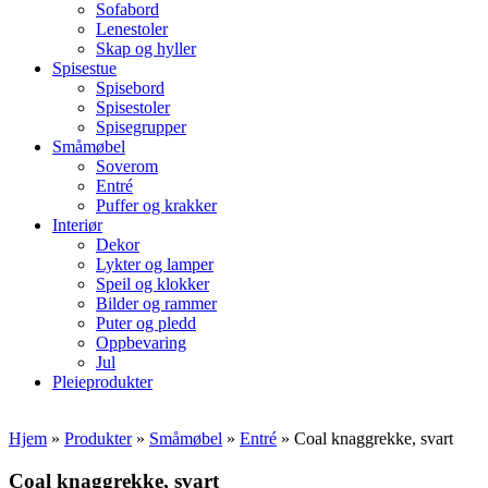
Sofabord
Lenestoler
Skap og hyller
Spisestue
Spisebord
Spisestoler
Spisegrupper
Småmøbel
Soverom
Entré
Puffer og krakker
Interiør
Dekor
Lykter og lamper
Speil og klokker
Bilder og rammer
Puter og pledd
Oppbevaring
Jul
Pleieprodukter
Hjem
»
Produkter
»
Småmøbel
»
Entré
»
Coal knaggrekke, svart
Coal knaggrekke, svart