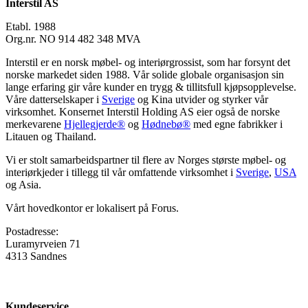
Interstil AS
Etabl. 1988
Org.nr. NO 914 482 348 MVA
Interstil er en norsk møbel- og interiørgrossist, som har forsynt det
norske markedet siden 1988. Vår solide globale organisasjon sin
lange erfaring gir våre kunder en trygg & tillitsfull kjøpsopplevelse.
Våre datterselskaper i
Sverige
og Kina utvider og styrker vår
virksomhet. Konsernet Interstil Holding AS eier også de norske
merkevarene
Hjellegjerde®
og
Hødnebø®
med egne fabrikker i
Litauen og Thailand.
Vi er stolt samarbeidspartner til flere av Norges største møbel- og
interiørkjeder i tillegg til vår omfattende virksomhet i
Sverige
,
USA
og Asia.
Vårt hovedkontor er lokalisert på Forus.
Postadresse:
Luramyrveien 71
4313 Sandnes
Kundeservice