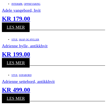
INTERIØR
,
OPPBEVARING
Adele vangebord, hvit
KR
179.00
LES MER
STUE
,
SKAP OG HYLLER
Adrienne hylle, antikkhvit
KR
199.00
LES MER
STUE
,
SOFABORD
Adrienne settebord, antikkhvit
KR
499.00
LES MER