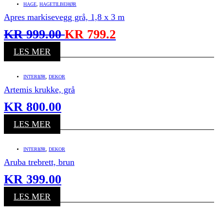
HAGE
,
HAGETILBEHØR
Apres markisevegg grå, 1,8 x 3 m
KR
999.00
KR
799.2
LES MER
INTERIØR
,
DEKOR
Artemis krukke, grå
KR
800.00
LES MER
INTERIØR
,
DEKOR
Aruba trebrett, brun
KR
399.00
LES MER