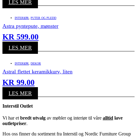
LES MER
INTERIØR
,
PUTER OG PLEDD
Astra pyntepute, mønster
KR
599.00
LES MER
INTERIØR
,
DEKOR
Astral flettet keramikkurv, liten
KR
99.00
LES MER
Interstil Outlet
Vi har et
bredt utvalg
av møbler og interiør til våre
alltid
lave
outletpriser
.
Hos oss finner du sortiment fra Interstil og Nordic Furniture Group