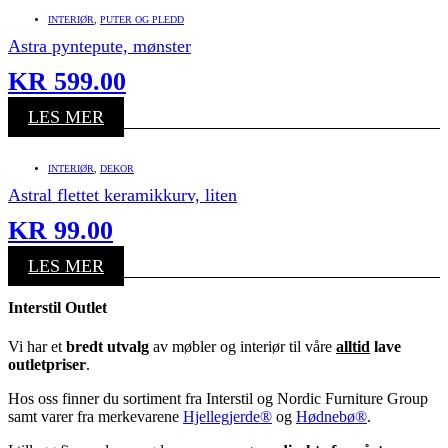
INTERIØR
,
PUTER OG PLEDD
Astra pyntepute, mønster
KR
599.00
LES MER
INTERIØR
,
DEKOR
Astral flettet keramikkurv, liten
KR
99.00
LES MER
Interstil Outlet
Vi har et
bredt utvalg
av møbler og interiør til våre
alltid
lave
outletpriser
.
Hos oss finner du sortiment fra Interstil og Nordic Furniture Group
samt varer fra merkevarene
Hjellegjerde®
og
Hødnebø®
.