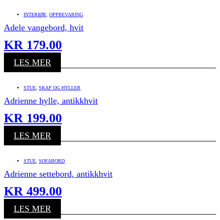
INTERIØR
,
OPPBEVARING
Adele vangebord, hvit
KR
179.00
LES MER
STUE
,
SKAP OG HYLLER
Adrienne hylle, antikkhvit
KR
199.00
LES MER
STUE
,
SOFABORD
Adrienne settebord, antikkhvit
KR
499.00
LES MER