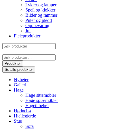
Lykter og lamper
Speil og klokker
Bilder og rammer
Puter og pledd
Oppbevaring
Jul
Pleieprodukter
Søk
produkter
Search
...
Produkter
Se alle produkter
Nyheter
Galleri
Hage
Hage sittemøbler
Hage spisemøbler
Hagetilbehør
Hødnebø
Hjellegjerde
Stue
Sofa