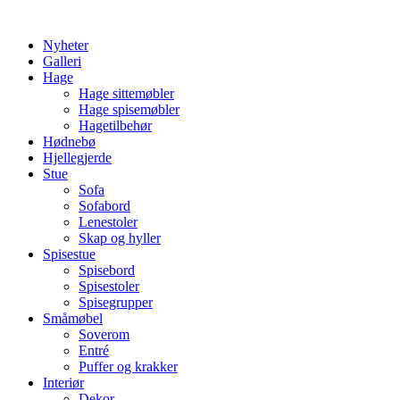
Skip
to
Nyheter
content
Galleri
Hage
Hage sittemøbler
Hage spisemøbler
Hagetilbehør
Hødnebø
Hjellegjerde
Stue
Sofa
Sofabord
Lenestoler
Skap og hyller
Spisestue
Spisebord
Spisestoler
Spisegrupper
Småmøbel
Soverom
Entré
Puffer og krakker
Interiør
Dekor