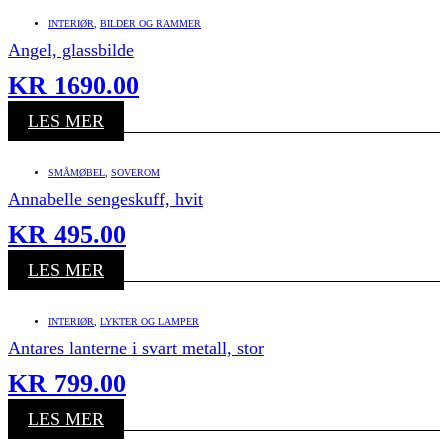
INTERIØR
,
BILDER OG RAMMER
Angel, glassbilde
KR
1690.00
LES MER
SMÅMØBEL
,
SOVEROM
Annabelle sengeskuff, hvit
KR
495.00
LES MER
INTERIØR
,
LYKTER OG LAMPER
Antares lanterne i svart metall, stor
KR
799.00
LES MER