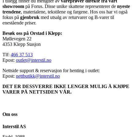
I tillegg finner du mengder av
vareprøver direkte fra vårt
showroom
på Forus. Disse unike skattene representerer de
nyeste
trendene
, materialene, tekstilene og fargene. Hos oss har vi også
fokus på
gjenbruk
med utsalg av returvarer og B-varer til
enestående priser.
Besøk oss på Orstad i Klepp:
Møllevegen 22
4353 Klepp Stasjon
Tlf:
466 37 513
Epost:
outlet@interstil.no
Nettside support & reservasjon for henting i outlet:
Epost:
nettbutikk@interstil.no
DET ER DESSVERRE IKKE LENGER MULIG Å KJØPE
VARER PÅ NETTSIDEN VÅR.
Om oss
Interstil AS
Etabl. 1988