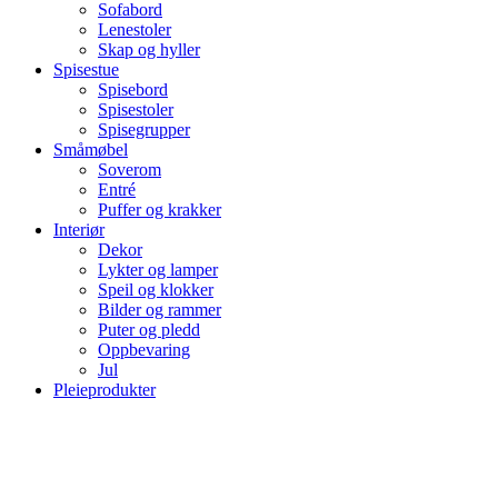
Sofabord
Lenestoler
Skap og hyller
Spisestue
Spisebord
Spisestoler
Spisegrupper
Småmøbel
Soverom
Entré
Puffer og krakker
Interiør
Dekor
Lykter og lamper
Speil og klokker
Bilder og rammer
Puter og pledd
Oppbevaring
Jul
Pleieprodukter