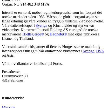
Org.nr. NO 914 482 348 MVA
Interstil er en norsk møbel- og interiørgrossist, som har forsynt det
norske markedet siden 1988. Vår solide globale organisasjon sin
lange erfaring gir våre kunder en trygg & tillitsfull kjøpsopplevelse.
Våre datterselskaper i
Sverige
og Kina utvider og styrker vår
virksomhet. Konsernet Interstil Holding AS eier også de norske
merkevarene
Hjellegjerde®
og
Hødnebø®
med egne fabrikker i
Litauen og Thailand.
Vi er stolt samarbeidspartner til flere av Norges største møbel- og
interiørkjeder i tillegg til vår omfattende virksomhet i
Sverige
,
USA
og Asia.
Vårt hovedkontor er lokalisert på Forus.
Postadresse:
Luramyrveien 71
4313 Sandnes
Kundeservice
Min side