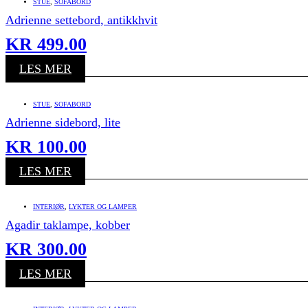
STUE
,
SOFABORD
Adrienne settebord, antikkhvit
KR
499.00
LES MER
STUE
,
SOFABORD
Adrienne sidebord, lite
KR
100.00
LES MER
INTERIØR
,
LYKTER OG LAMPER
Agadir taklampe, kobber
KR
300.00
LES MER