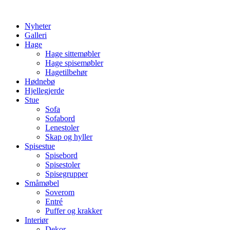
Skip
to
Nyheter
content
Galleri
Hage
Hage sittemøbler
Hage spisemøbler
Hagetilbehør
Hødnebø
Hjellegjerde
Stue
Sofa
Sofabord
Lenestoler
Skap og hyller
Spisestue
Spisebord
Spisestoler
Spisegrupper
Småmøbel
Soverom
Entré
Puffer og krakker
Interiør
Dekor