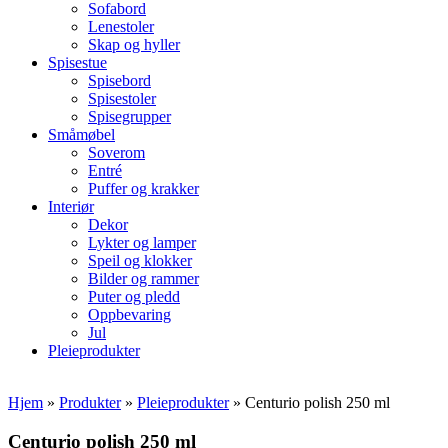
Sofabord
Lenestoler
Skap og hyller
Spisestue
Spisebord
Spisestoler
Spisegrupper
Småmøbel
Soverom
Entré
Puffer og krakker
Interiør
Dekor
Lykter og lamper
Speil og klokker
Bilder og rammer
Puter og pledd
Oppbevaring
Jul
Pleieprodukter
Hjem
»
Produkter
»
Pleieprodukter
»
Centurio polish 250 ml
Centurio polish 250 ml