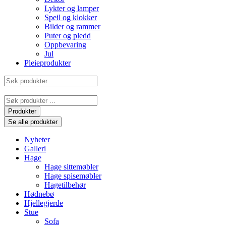
Lykter og lamper
Speil og klokker
Bilder og rammer
Puter og pledd
Oppbevaring
Jul
Pleieprodukter
Søk
produkter
Search
...
Produkter
Se alle produkter
Nyheter
Galleri
Hage
Hage sittemøbler
Hage spisemøbler
Hagetilbehør
Hødnebø
Hjellegjerde
Stue
Sofa