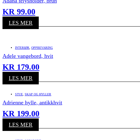
Adana telysholder, brun
KR
99.00
LES MER
INTERIØR
,
OPPBEVARING
Adele vangebord, hvit
KR
179.00
LES MER
STUE
,
SKAP OG HYLLER
Adrienne hylle, antikkhvit
KR
199.00
LES MER