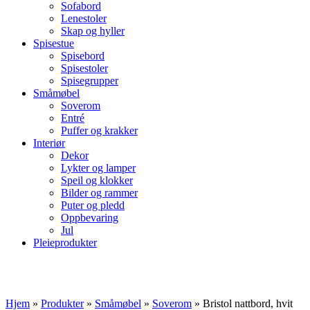
Sofabord
Lenestoler
Skap og hyller
Spisestue
Spisebord
Spisestoler
Spisegrupper
Småmøbel
Soverom
Entré
Puffer og krakker
Interiør
Dekor
Lykter og lamper
Speil og klokker
Bilder og rammer
Puter og pledd
Oppbevaring
Jul
Pleieprodukter
Hjem
»
Produkter
»
Småmøbel
»
Soverom
»
Bristol nattbord, hvit