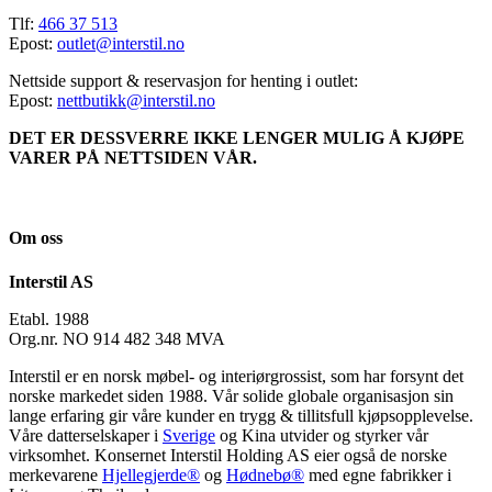
Tlf:
466 37 513
Epost:
outlet@interstil.no
Nettside support & reservasjon for henting i outlet:
Epost:
nettbutikk@interstil.no
DET ER DESSVERRE IKKE LENGER MULIG Å KJØPE
VARER PÅ NETTSIDEN VÅR.
Om oss
Interstil AS
Etabl. 1988
Org.nr. NO 914 482 348 MVA
Interstil er en norsk møbel- og interiørgrossist, som har forsynt det
norske markedet siden 1988. Vår solide globale organisasjon sin
lange erfaring gir våre kunder en trygg & tillitsfull kjøpsopplevelse.
Våre datterselskaper i
Sverige
og Kina utvider og styrker vår
virksomhet. Konsernet Interstil Holding AS eier også de norske
merkevarene
Hjellegjerde®
og
Hødnebø®
med egne fabrikker i