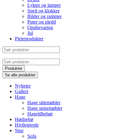
Lykter og lamper
Speil og klokker
Bilder og rammer
Puter og pledd
Oppbevaring
Jul
Pleieprodukter
Søk
produkter
Search
...
Produkter
Se alle produkter
Nyheter
Galleri
Hage
Hage sittemøbler
Hage spisemøbler
Hagetilbehør
Hødnebø
Hjellegjerde
Stue
Sofa