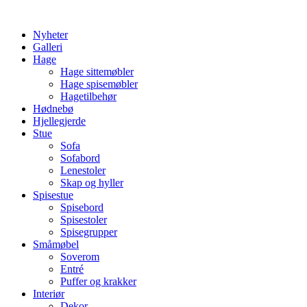
Skip
to
Nyheter
content
Galleri
Hage
Hage sittemøbler
Hage spisemøbler
Hagetilbehør
Hødnebø
Hjellegjerde
Stue
Sofa
Sofabord
Lenestoler
Skap og hyller
Spisestue
Spisebord
Spisestoler
Spisegrupper
Småmøbel
Soverom
Entré
Puffer og krakker
Interiør
Dekor