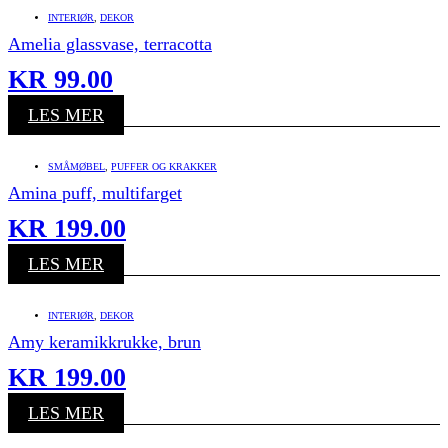
INTERIØR
,
DEKOR
Amelia glassvase, terracotta
KR
99.00
LES MER
SMÅMØBEL
,
PUFFER OG KRAKKER
Amina puff, multifarget
KR
199.00
LES MER
INTERIØR
,
DEKOR
Amy keramikkrukke, brun
KR
199.00
LES MER