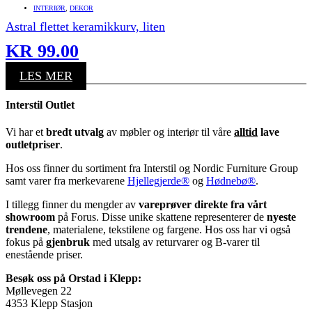
INTERIØR
,
DEKOR
Astral flettet keramikkurv, liten
KR
99.00
LES MER
Interstil Outlet
Vi har et
bredt utvalg
av møbler og interiør til våre
alltid
lave
outletpriser
.
Hos oss finner du sortiment fra Interstil og Nordic Furniture Group
samt varer fra merkevarene
Hjellegjerde®
og
Hødnebø®
.
I tillegg finner du mengder av
vareprøver direkte fra vårt
showroom
på Forus. Disse unike skattene representerer de
nyeste
trendene
, materialene, tekstilene og fargene. Hos oss har vi også
fokus på
gjenbruk
med utsalg av returvarer og B-varer til
enestående priser.
Besøk oss på Orstad i Klepp:
Møllevegen 22
4353 Klepp Stasjon