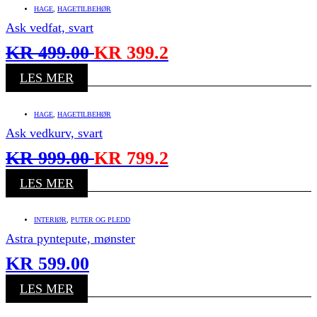
HAGE
,
HAGETILBEHØR
Ask vedfat, svart
KR
499.00
KR
399.2
LES MER
HAGE
,
HAGETILBEHØR
Ask vedkurv, svart
KR
999.00
KR
799.2
LES MER
INTERIØR
,
PUTER OG PLEDD
Astra pyntepute, mønster
KR
599.00
LES MER