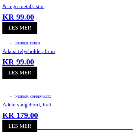
&-tegn metall, stor
KR
99.00
LES MER
INTERIØR
,
DEKOR
Adana telysholder, brun
KR
99.00
LES MER
INTERIØR
,
OPPBEVARING
Adele vangebord, hvit
KR
179.00
LES MER