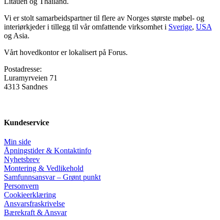
Litauen og Thailand.
Vi er stolt samarbeidspartner til flere av Norges største møbel- og
interiørkjeder i tillegg til vår omfattende virksomhet i
Sverige
,
USA
og Asia.
Vårt hovedkontor er lokalisert på Forus.
Postadresse:
Luramyrveien 71
4313 Sandnes
Kundeservice
Min side
Åpningstider & Kontaktinfo
Nyhetsbrev
Montering & Vedlikehold
Samfunnsansvar – Grønt punkt
Personvern
Cookieerklæring
Ansvars­fraskrivelse
Bærekraft & Ansvar