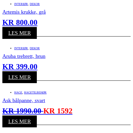
INTERIØR
,
DEKOR
Artemis krukke, grå
KR
800.00
LES MER
INTERIØR
,
DEKOR
Aruba trebrett, brun
KR
399.00
LES MER
HAGE
,
HAGETILBEHØR
Ask bålpanne, svart
KR
1990.00
KR
1592
LES MER