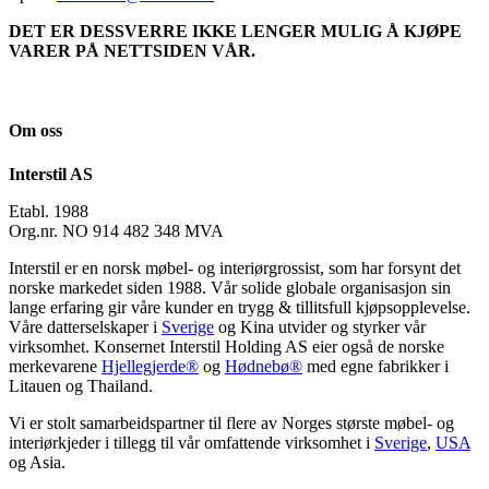
DET ER DESSVERRE IKKE LENGER MULIG Å KJØPE
VARER PÅ NETTSIDEN VÅR.
Om oss
Interstil AS
Etabl. 1988
Org.nr. NO 914 482 348 MVA
Interstil er en norsk møbel- og interiørgrossist, som har forsynt det
norske markedet siden 1988. Vår solide globale organisasjon sin
lange erfaring gir våre kunder en trygg & tillitsfull kjøpsopplevelse.
Våre datterselskaper i
Sverige
og Kina utvider og styrker vår
virksomhet. Konsernet Interstil Holding AS eier også de norske
merkevarene
Hjellegjerde®
og
Hødnebø®
med egne fabrikker i
Litauen og Thailand.
Vi er stolt samarbeidspartner til flere av Norges største møbel- og
interiørkjeder i tillegg til vår omfattende virksomhet i
Sverige
,
USA
og Asia.