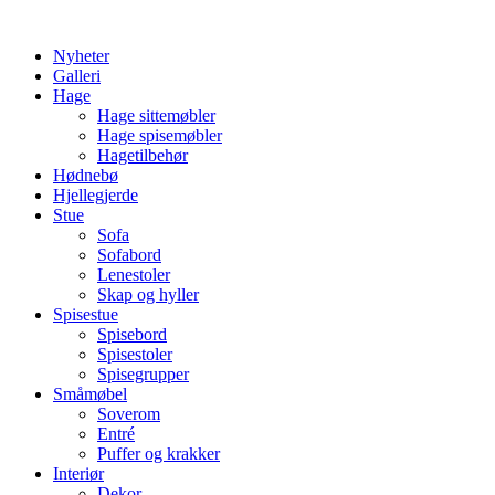
Skip
to
Nyheter
content
Galleri
Hage
Hage sittemøbler
Hage spisemøbler
Hagetilbehør
Hødnebø
Hjellegjerde
Stue
Sofa
Sofabord
Lenestoler
Skap og hyller
Spisestue
Spisebord
Spisestoler
Spisegrupper
Småmøbel
Soverom
Entré
Puffer og krakker
Interiør
Dekor