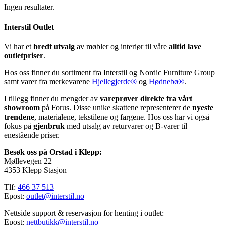
Ingen resultater.
Interstil Outlet
Vi har et
bredt utvalg
av møbler og interiør til våre
alltid
lave
outletpriser
.
Hos oss finner du sortiment fra Interstil og Nordic Furniture Group
samt varer fra merkevarene
Hjellegjerde®
og
Hødnebø®
.
I tillegg finner du mengder av
vareprøver direkte fra vårt
showroom
på Forus. Disse unike skattene representerer de
nyeste
trendene
, materialene, tekstilene og fargene. Hos oss har vi også
fokus på
gjenbruk
med utsalg av returvarer og B-varer til
enestående priser.
Besøk oss på Orstad i Klepp:
Møllevegen 22
4353 Klepp Stasjon
Tlf:
466 37 513
Epost:
outlet@interstil.no
Nettside support & reservasjon for henting i outlet:
Epost:
nettbutikk@interstil.no