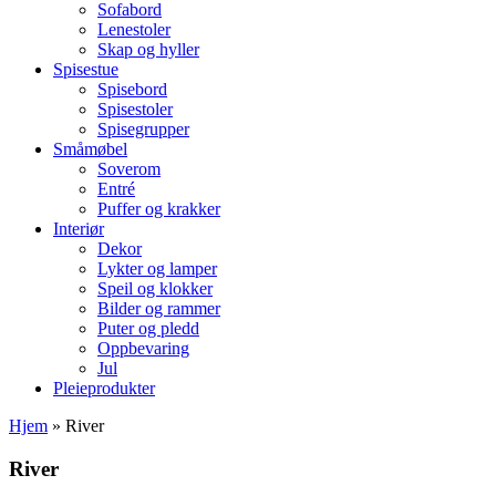
Sofabord
Lenestoler
Skap og hyller
Spisestue
Spisebord
Spisestoler
Spisegrupper
Småmøbel
Soverom
Entré
Puffer og krakker
Interiør
Dekor
Lykter og lamper
Speil og klokker
Bilder og rammer
Puter og pledd
Oppbevaring
Jul
Pleieprodukter
Hjem
»
River
River