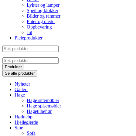
Lykter og lamper
Speil og klokker
Bilder og rammer
Puter og pledd
Oppbevaring
Jul
Pleieprodukter
Søk
produkter
Search
...
Produkter
Se alle produkter
Nyheter
Galleri
Hage
Hage sittemøbler
Hage spisemøbler
Hagetilbehør
Hødnebø
Hjellegjerde
Stue
Sofa