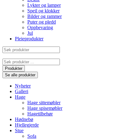
Lykter og lamper
Speil og klokker
Bilder og rammer
Puter og pledd
Oppbevaring
Jul
Pleieprodukter
Søk
produkter
Search
...
Produkter
Se alle produkter
Nyheter
Galleri
Hage
Hage sittemøbler
Hage spisemøbler
Hagetilbehør
Hødnebø
Hjellegjerde
Stue
Sofa