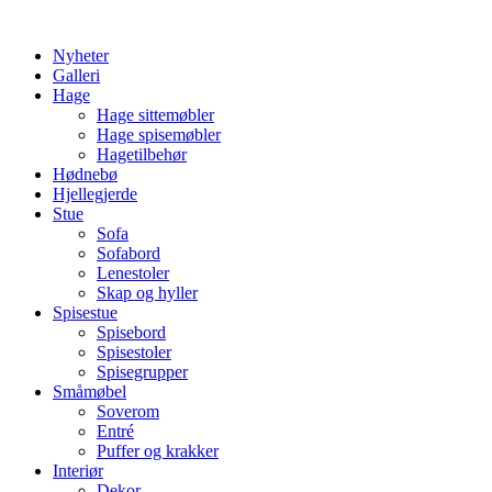
Skip
to
Nyheter
content
Galleri
Hage
Hage sittemøbler
Hage spisemøbler
Hagetilbehør
Hødnebø
Hjellegjerde
Stue
Sofa
Sofabord
Lenestoler
Skap og hyller
Spisestue
Spisebord
Spisestoler
Spisegrupper
Småmøbel
Soverom
Entré
Puffer og krakker
Interiør
Dekor