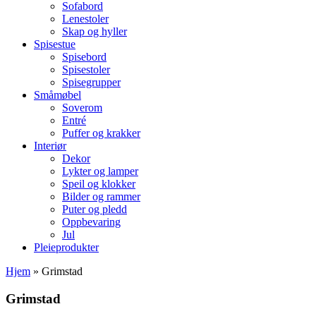
Sofabord
Lenestoler
Skap og hyller
Spisestue
Spisebord
Spisestoler
Spisegrupper
Småmøbel
Soverom
Entré
Puffer og krakker
Interiør
Dekor
Lykter og lamper
Speil og klokker
Bilder og rammer
Puter og pledd
Oppbevaring
Jul
Pleieprodukter
Hjem
»
Grimstad
Grimstad