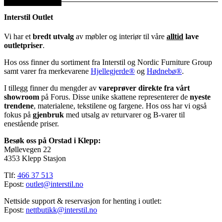
Interstil Outlet
Vi har et
bredt utvalg
av møbler og interiør til våre
alltid
lave
outletpriser
.
Hos oss finner du sortiment fra Interstil og Nordic Furniture Group
samt varer fra merkevarene
Hjellegjerde®
og
Hødnebø®
.
I tillegg finner du mengder av
vareprøver direkte fra vårt
showroom
på Forus. Disse unike skattene representerer de
nyeste
trendene
, materialene, tekstilene og fargene. Hos oss har vi også
fokus på
gjenbruk
med utsalg av returvarer og B-varer til
enestående priser.
Besøk oss på Orstad i Klepp:
Møllevegen 22
4353 Klepp Stasjon
Tlf:
466 37 513
Epost:
outlet@interstil.no
Nettside support & reservasjon for henting i outlet:
Epost:
nettbutikk@interstil.no