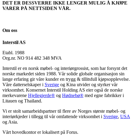
DET ER DESSVERRE IKKE LENGER MULIG Å KJØPE
VARER PÅ NETTSIDEN VÅR.
Om oss
Interstil AS
Etabl. 1988
Org.nr. NO 914 482 348 MVA
Interstil er en norsk møbel- og interiørgrossist, som har forsynt det
norske markedet siden 1988. Vår solide globale organisasjon sin
lange erfaring gir våre kunder en trygg & tillitsfull kjøpsopplevelse.
Våre datterselskaper i
Sverige
og Kina utvider og styrker vår
virksomhet. Konsernet Interstil Holding AS eier også de norske
merkevarene
Hjellegjerde®
og
Hødnebø®
med egne fabrikker i
Litauen og Thailand.
Vi er stolt samarbeidspartner til flere av Norges største møbel- og
interiørkjeder i tillegg til vår omfattende virksomhet i
Sverige
,
USA
og Asia.
Vårt hovedkontor er lokalisert på Forus.