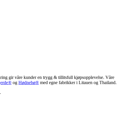
ring gir våre kunder en trygg & tillitsfull kjøpsopplevelse. Våre
jerde®
og
Hødnebø®
med egne fabrikker i Litauen og Thailand.
.