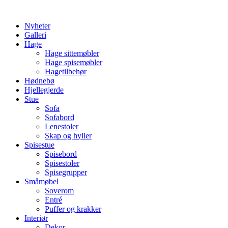
Skip
to
Nyheter
content
Galleri
Hage
Hage sittemøbler
Hage spisemøbler
Hagetilbehør
Hødnebø
Hjellegjerde
Stue
Sofa
Sofabord
Lenestoler
Skap og hyller
Spisestue
Spisebord
Spisestoler
Spisegrupper
Småmøbel
Soverom
Entré
Puffer og krakker
Interiør
Dekor