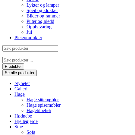
Lykter og lamper
Speil og klokker
Bilder og rammer
Puter og pledd
Oppbevaring
Jul
Pleieprodukter
Søk
produkter
Search
...
Produkter
Se alle produkter
Nyheter
Galleri
Hage
Hage sittemøbler
Hage spisemøbler
Hagetilbehør
Hødnebø
Hjellegjerde
Stue
Sofa