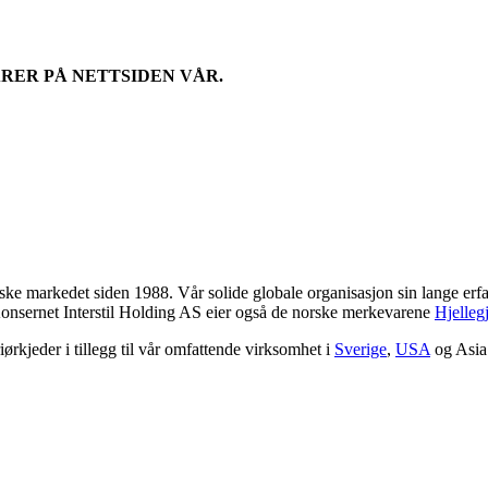
RER PÅ NETTSIDEN VÅR.
orske markedet siden 1988. Vår solide globale organisasjon sin lange erfa
Konsernet Interstil Holding AS eier også de norske merkevarene
Hjelleg
iørkjeder i tillegg til vår omfattende virksomhet i
Sverige
,
USA
og Asia