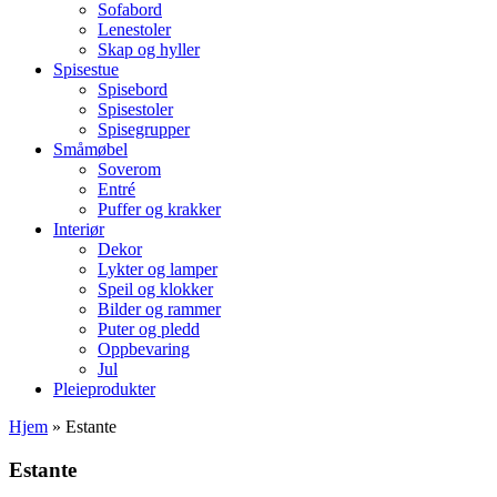
Sofabord
Lenestoler
Skap og hyller
Spisestue
Spisebord
Spisestoler
Spisegrupper
Småmøbel
Soverom
Entré
Puffer og krakker
Interiør
Dekor
Lykter og lamper
Speil og klokker
Bilder og rammer
Puter og pledd
Oppbevaring
Jul
Pleieprodukter
Hjem
»
Estante
Estante