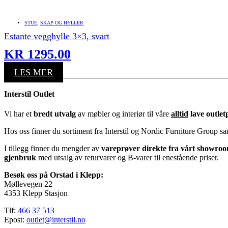
STUE
,
SKAP OG HYLLER
Estante vegghylle 3×3, svart
KR
1295.00
LES MER
Interstil Outlet
Vi har et
bredt utvalg
av møbler og interiør til våre
alltid
lave outlet
Hos oss finner du sortiment fra Interstil og Nordic Furniture Group s
I tillegg finner du mengder av
vareprøver direkte fra vårt showro
gjenbruk
med utsalg av returvarer og B-varer til enestående priser.
Besøk oss på Orstad i Klepp:
Møllevegen 22
4353 Klepp Stasjon
Tlf:
466 37 513
Epost:
outlet@interstil.no