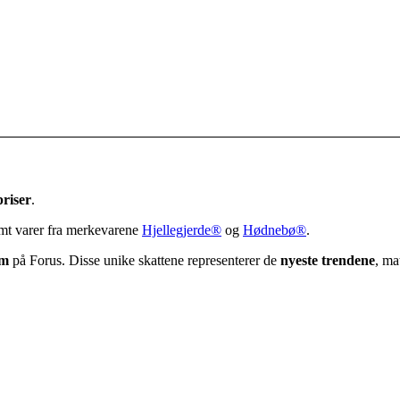
priser
.
amt varer fra merkevarene
Hjellegjerde®
og
Hødnebø®
.
om
på Forus. Disse unike skattene representerer de
nyeste trendene
, ma