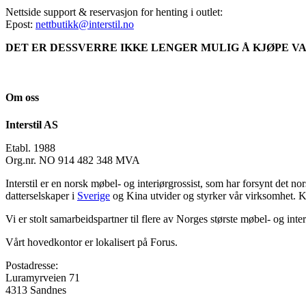
Nettside support & reservasjon for henting i outlet:
Epost:
nettbutikk@interstil.no
DET ER DESSVERRE IKKE LENGER MULIG Å KJØPE VA
Om oss
Interstil AS
Etabl. 1988
Org.nr. NO 914 482 348 MVA
Interstil er en norsk møbel- og interiørgrossist, som har forsynt det n
datterselskaper i
Sverige
og Kina utvider og styrker vår virksomhet. 
Vi er stolt samarbeidspartner til flere av Norges største møbel- og inter
Vårt hovedkontor er lokalisert på Forus.
Postadresse:
Luramyrveien 71
4313 Sandnes