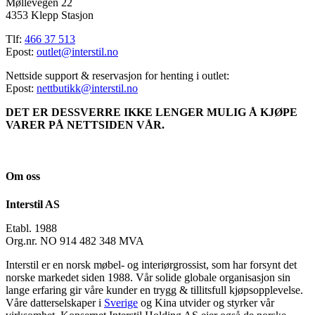
Møllevegen 22
4353 Klepp Stasjon
Tlf:
466 37 513
Epost:
outlet@interstil.no
Nettside support & reservasjon for henting i outlet:
Epost:
nettbutikk@interstil.no
DET ER DESSVERRE IKKE LENGER MULIG Å KJØPE
VARER PÅ NETTSIDEN VÅR.
Om oss
Interstil AS
Etabl. 1988
Org.nr. NO 914 482 348 MVA
Interstil er en norsk møbel- og interiørgrossist, som har forsynt det
norske markedet siden 1988. Vår solide globale organisasjon sin
lange erfaring gir våre kunder en trygg & tillitsfull kjøpsopplevelse.
Våre datterselskaper i
Sverige
og Kina utvider og styrker vår