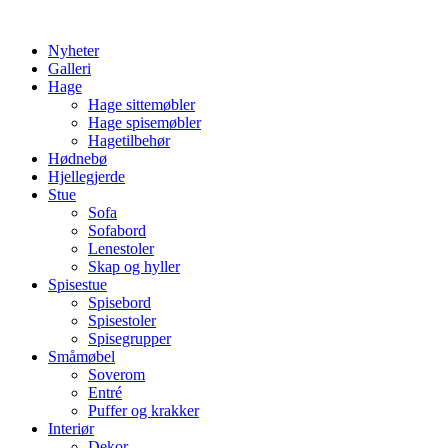
Skip
to
Nyheter
content
Galleri
Hage
Hage sittemøbler
Hage spisemøbler
Hagetilbehør
Hødnebø
Hjellegjerde
Stue
Sofa
Sofabord
Lenestoler
Skap og hyller
Spisestue
Spisebord
Spisestoler
Spisegrupper
Småmøbel
Soverom
Entré
Puffer og krakker
Interiør
Dekor