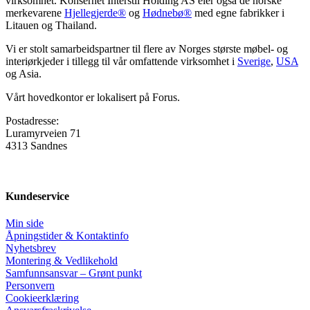
virksomhet. Konsernet Interstil Holding AS eier også de norske
merkevarene
Hjellegjerde®
og
Hødnebø®
med egne fabrikker i
Litauen og Thailand.
Vi er stolt samarbeidspartner til flere av Norges største møbel- og
interiørkjeder i tillegg til vår omfattende virksomhet i
Sverige
,
USA
og Asia.
Vårt hovedkontor er lokalisert på Forus.
Postadresse:
Luramyrveien 71
4313 Sandnes
Kundeservice
Min side
Åpningstider & Kontaktinfo
Nyhetsbrev
Montering & Vedlikehold
Samfunnsansvar – Grønt punkt
Personvern
Cookieerklæring