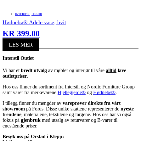
INTERIØR
,
DEKOR
Hødnebø® Adele vase, hvit
KR
399.00
LES MER
Interstil Outlet
Vi har et
bredt utvalg
av møbler og interiør til våre
alltid
lave
outletpriser
.
Hos oss finner du sortiment fra Interstil og Nordic Furniture Group
samt varer fra merkevarene
Hjellegjerde®
og
Hødnebø®
.
I tillegg finner du mengder av
vareprøver direkte fra vårt
showroom
på Forus. Disse unike skattene representerer de
nyeste
trendene
, materialene, tekstilene og fargene. Hos oss har vi også
fokus på
gjenbruk
med utsalg av returvarer og B-varer til
enestående priser.
Besøk oss på Orstad i Klepp: