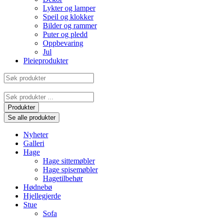
Lykter og lamper
Speil og klokker
Bilder og rammer
Puter og pledd
Oppbevaring
Jul
Pleieprodukter
Søk
produkter
Search
...
Produkter
Se alle produkter
Nyheter
Galleri
Hage
Hage sittemøbler
Hage spisemøbler
Hagetilbehør
Hødnebø
Hjellegjerde
Stue
Sofa