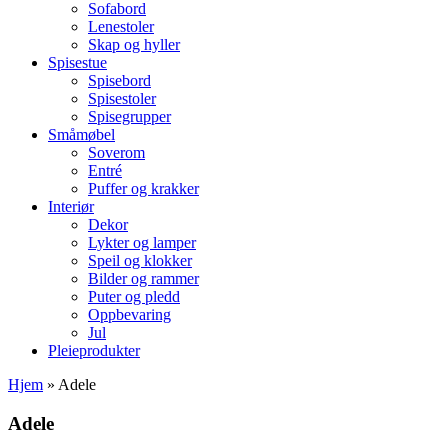
Sofabord
Lenestoler
Skap og hyller
Spisestue
Spisebord
Spisestoler
Spisegrupper
Småmøbel
Soverom
Entré
Puffer og krakker
Interiør
Dekor
Lykter og lamper
Speil og klokker
Bilder og rammer
Puter og pledd
Oppbevaring
Jul
Pleieprodukter
Hjem
»
Adele
Adele